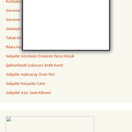
Kızılçukur Vadisi Ortahisar
Göreme Yılanlı Kilisesi
Göreme Karanlık Kilise
Gümüşler Manastırı Niğde
Tokalı Kilise Göreme
Ihlara Vadisi Peristrama Güzelyurt Aksaray
Gülşehir Göstesin Ovaören Yassı Höyük
Şahinefendi Sobesos Antik Kenti
Gülşehir Açıksaray Ören Yeri
Gülşehir Kurşunlu Cami
Gülşehir Aziz Jean Kilisesi