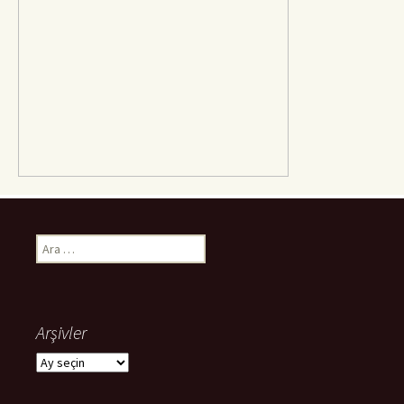
Arama:
Arşivler
Arşivler