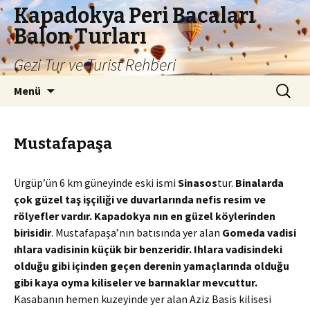
Kapadokya Peri Bacaları
Balon Turları
Gezi Tur ve Turist Rehberi
İçeriğe
Arama:
Menü
atla
Mustafapaşa
Ürgüp’ün 6 km güneyinde eski ismi
Sinasos
tur.
Binalarda
çok güzel taş işçiliği ve duvarlarında nefis resim ve
rölyefler vardır. Kapadokya
nın
en güzel köylerinden
birisidir
. Mustafapaşa’nın batısında yer alan
Gomeda
vadisi
ıhlara vadisinin küçük bir benzeridir. Ihlara vadisindeki
olduğu gibi içinden geçen derenin yamaçlarında olduğu
gibi kaya oyma kiliseler ve barınaklar mevcuttur.
Kasabanın hemen kuzeyinde yer alan Aziz Basis kilisesi