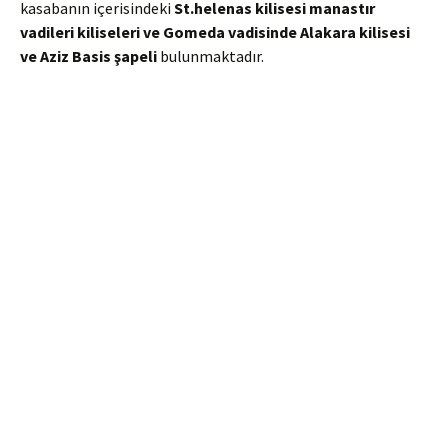
kasabanın içerisindeki
St
.
helenas
kilisesi manastır
vadileri kiliseleri ve
Gomeda
vadisinde
Alakara
kilisesi
ve Aziz
Basis
şapeli
bulunmaktadır.