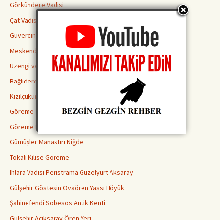
Görkündere Vadisi
Çat Vadisi
Güvercinlik Vadisi
Meskendir Vadisi
Üzengi ve Gomeda Vadileri
Bağlıdere Aşk Vadisi
Kızılçukur Vadisi Ortahisar
Göreme Yılanlı Kilisesi
Göreme Karanlık Kilise
Gümüşler Manastırı Niğde
Tokalı Kilise Göreme
Ihlara Vadisi Peristrama Güzelyurt Aksaray
Gülşehir Göstesin Ovaören Yassı Höyük
Şahinefendi Sobesos Antik Kenti
Gülşehir Açıksaray Ören Yeri