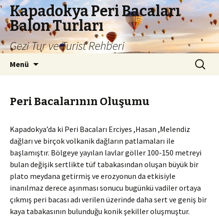
Kapadokya Peri Bacaları
Balon Turları
Gezi Tur ve Turist Rehberi
İçeriğe
Arama:
Menü
atla
Peri Bacalarının Oluşumu
Kapadokya’da ki Peri Bacaları Erciyes ,Hasan ,Melendiz
dağları ve birçok volkanik dağların patlamaları ile
başlamıştır. Bölgeye yayılan lavlar göller 100-150 metreyi
bulan değişik sertlikte tüf tabakasından oluşan büyük bir
plato meydana getirmiş ve erozyonun da etkisiyle
inanılmaz derece aşınması sonucu bugünkü vadiler ortaya
çıkmış peri bacası adı verilen üzerinde daha sert ve geniş bir
kaya tabakasının bulunduğu konik şekiller oluşmuştur.