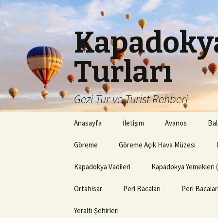
Kapadokya
Turları
Gezi Tur ve Turist Rehberi
İçeriğe
Anasayfa
İletişim
Avanos
Bal
atla
Göreme
Göreme Açık Hava Müzesi
Kapadokya Vadileri
Kapadokya Yemekleri 
Ortahisar
Peri Bacaları
Peri Bacala
Yeraltı Şehirleri