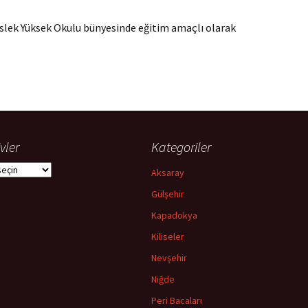
lek Yüksek Okulu bünyesinde eğitim amaçlı olarak
vler
Kategoriler
ler
Aksaray
Gülşehir
Kapadokya
Kiliseler
Nevşehir
Niğde
Peri Bacaları