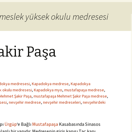
 meslek yüksek okulu medresesi
kir Paşa
dokya medresesi
,
Kapadokya medrese
,
Kapadokya
k okulu medresesi
,
Kapadokya myo
,
mustafapaşa medrese
,
Mehmet Şakir Paşa
,
mustafapaşa Mehmet Şakir Paşa medrese
,
sesi
,
nevşehir medrese
,
nevşehir medreseleri
,
nevşehirdeki
apı
Ürgüp
‘e Bağlı
Mustafapaşa
Kasabasında Sinasos
anlı bir yapıdır. Medresenin giriş kapısı Taç kapı