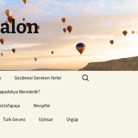
Balon
Arama:
ı
Gezilmesi Gereken Yerler
apadokya Nerededir?
stafapaşa
Nevşehir
Türk Gecesi
Uçhisar
Ürgüp