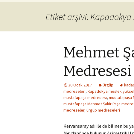
Etiket arşivi: Kapadokya
Mehmet Şa
Medresesi
30 Ocak 2017
Ürgüp
kada
medreseleri
,
Kapadokya meslek yükse
mustafapaşa medresesi
,
mustafapaşa 
mustafapaşa Mehmet Şakir Paşa medre
medreseler
,
ürgüp medreseleri
Kervansaray adı ile de bilinen bu y
Meydanı’nda bulunur. Asimetrik U pl