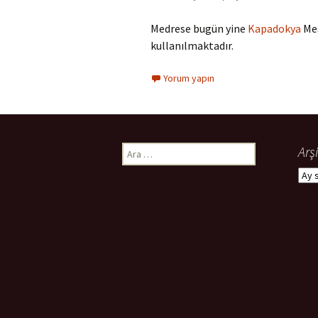
Medrese bugün yine
Kapadokya
Mes
kullanılmaktadır.
Yorum yapın
Arama:
Arşi
Arşiv