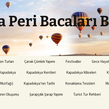
 Peri Bacaları 
on Turları
Çanak Çömlek Yapımı
Festivaller
Gece Hayat
Kapadokya
Kapadokya Kentleri
Kapadokya Kiliseleri
K
(Mutfağı)
Kapadokya’nın Tarihi
Konaklama Tesisleri
Mu
rının Oluşumu
Şarapçılık Şarap Yapımı
Turist Tur Rehberi