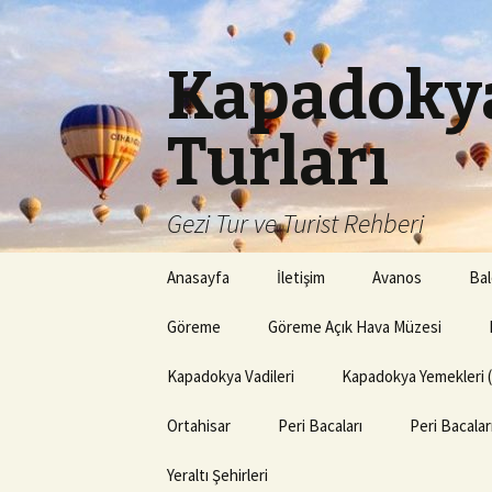
Kapadokya
Turları
Gezi Tur ve Turist Rehberi
İçeriğe
Anasayfa
İletişim
Avanos
Bal
atla
Göreme
Göreme Açık Hava Müzesi
Kapadokya Vadileri
Kapadokya Yemekleri 
Ortahisar
Peri Bacaları
Peri Bacala
Yeraltı Şehirleri