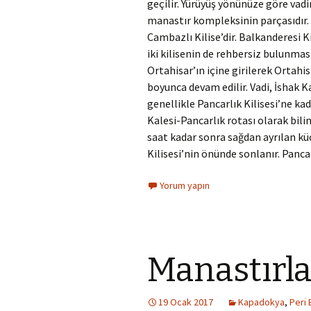
geçilir. Yürüyüş yönünüze göre vadin
manastır kompleksinin parçasıdır. O
Cambazlı Kilise’dir. Balkanderesi K
iki kilisenin de rehbersiz bulunmas
Ortahisar’ın içine girilerek Ortahisa
boyunca devam edilir. Vadi, İshak K
genellikle Pancarlık Kilisesi’ne kad
Kalesi-Pancarlık rotası olarak bili
saat kadar sonra sağdan ayrılan küç
Kilisesi’nin önünde sonlanır. Pancarlı
Yorum yapın
Manastırla
19 Ocak 2017
Kapadokya
,
Peri 