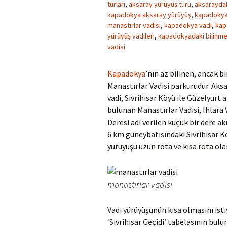
turları
,
aksaray yürüyüş turu
,
aksaraydak
kapadokya aksaray yürüyüş
,
kapadokya 
manastırlar vadisi
,
kapadokya vadi
,
kap
yürüyüş vadileri
,
kapadokyadaki bilinme
vadisi
Kapadokya
’nın az bilinen, ancak b
Manastırlar Vadisi parkurudur. Aksa
vadi, Sivrihisar Köyü ile Güzelyurt
bulunan Manastırlar Vadisi, Ihlara 
Deresi adı verilen küçük bir dere 
6 km güneybatısındaki Sivrihisar K
yürüyüşü uzun rota ve kısa rota olara
manastırlar vadisi
Vadi yürüyüşünün kısa olmasını isti
‘Sivrihisar Geçidi’ tabelasının bul