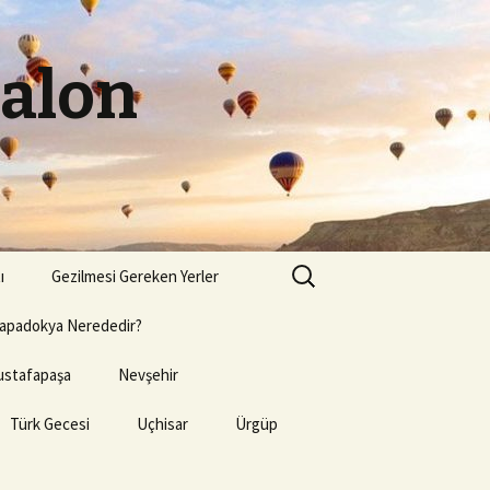
Balon
Arama:
ı
Gezilmesi Gereken Yerler
apadokya Nerededir?
stafapaşa
Nevşehir
Türk Gecesi
Uçhisar
Ürgüp