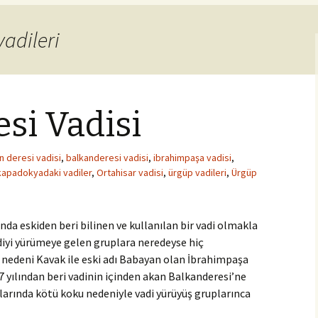
vadileri
si Vadisi
n deresi vadisi
,
balkanderesi vadisi
,
ibrahimpaşa vadisi
,
kapadokyadaki vadiler
,
Ortahisar vadisi
,
ürgüp vadileri
,
Ürgüp
da eskiden beri bilinen ve kullanılan bir vadi olmakla
vadiyi yürümeye gelen gruplara neredeyse hiç
nedeni Kavak ile eski adı Babayan olan İbrahimpaşa
7 yılından beri vadinin içinden akan Balkanderesi’ne
aylarında kötü koku nedeniyle vadi yürüyüş gruplarınca