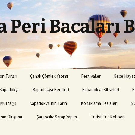
 Peri Bacaları 
on Turları
Çanak Çömlek Yapımı
Festivaller
Gece Hayat
Kapadokya
Kapadokya Kentleri
Kapadokya Kiliseleri
K
(Mutfağı)
Kapadokya’nın Tarihi
Konaklama Tesisleri
Mu
rının Oluşumu
Şarapçılık Şarap Yapımı
Turist Tur Rehberi