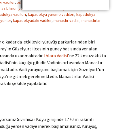
i vadiler
,
bilinmeyen kapadokya
,
ıhlara vadileri
,
ıhlara vadisi
,
az bilinen yerler
,
kapadokya bilinmeyen vadiler
,
kapadokya
adokya vadileri
,
kapadokya yürüme vadileri
,
kapadokya
yenler
,
kapadokyadaki vadiler
,
manastır vadisi
,
manastırlar
ir o kadar da etkileyici yürüyüş parkurlarından biri
ray’ın Güzelyurt ilçesinin güney batısında yer alan
 arasında uzanmaktadır.
Ihlara Vadisi
’ne 22 km uzaklıkta
Vadisi’nin küçüğü gibidir. Vadinin ortasından Manastır
akmaktadır. Vadi yürüyüşüne başlamak için Güzelyurt’un
öyü’ne gitmek gerekmektedir. Manastırlar Vadisi
k iki şekilde yapılabilir.
yorsanız Sivrihisar Köyü girişinde 1770 m rakımlı
unduğu yerden vadiye inerek başlamalısınız. Yürüyüş,