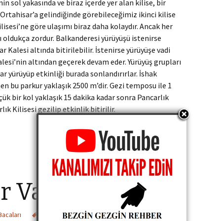
in sol yakasında ve biraz içerde yer alan kilise, bir
rtahisar’a gelindiğinde görebileceğimiz ikinci kilise
ilisesi’ne göre ulaşımı biraz daha kolaydır. Ancak her
ı oldukça zordur. Balkanderesi yürüyüşü istenirse
r Kalesi altında bitirilebilir. İstenirse yürüyüşe vadi
alesi’nin altından geçerek devam eder. Yürüyüş grupları
ar yürüyüp etkinliği burada sonlandırırlar. İshak
nen bu parkur yaklaşık 2500 m’dir. Gezi temposu ile 1
ük bir kol yaklaşık 15 dakika kadar sonra Pancarlık
k Kilisesi gezilip etkinlik bitirilir.
r Vadisi
Bacaları
aksaray vadileri
,
aksaray vadisi
,
aksaray yürüyüş