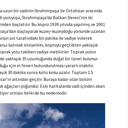
a uzun bir vadinin İbrahimpaşa ile Ortahisar arasında
di yürüyüşü, İbrahimpaşa’da Balkan Deresi’nin iki
rinden başlatılır. Bu köprü 1939 yılında yapılmış ve 2001
himpaşa’dan başlayarak kuzey-kuzeydoğu yönünde uzanan
nün sol tarafındaki bir patika ile vadiye inilerek
aruz kalmak isteyenler, köprüyü geçtikten yaklaşık
prak yolu takiben vadiye inebilirler. Toprak yolun
inde yaklaşık 35 uzunluğunda doğal bir tünel bulunur.
uğu için el feneri bulundurulması yararlı olabilir.
şık 30 dakika sonra kötü koku azalır. Toplam 1.5
sar’ın altından geçilir. Buraya kadar olan bölüm
ak ağaçları yoğundur. Eski haritalarda vadi içinden akan
liyor olması belki de bu nedenledir.