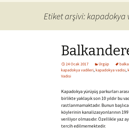
Etiket arşivi: kapadokya 
Balkandere
24 Ocak 2017
Ürgüp
balka
kapadokya vadileri
,
kapadokya vadisi
,
Vadisi
Kapadokya yürüyüş parkurları arasın
birlikte yaklaşık son 10 yıldır bu 
rastlanmamaktadır. Bunun başlıca 
köylerinin kanalizasyonlarının 199
veriliyor olmasıdır. Özellikle yaz 
tercih edilmemektedir.