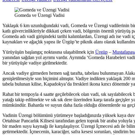
Gomeda ve Üzengi Vadisi
Yaklaşık 6 km uzunluğundaki vadi, Gomeda ve Üzengi vadilerinin birleş
katlı güvercinlikleriyle dikkati çeken vadi, bölgenin önemli yürüyüş 
Gomeda adı vadi girişindeki tarihi kalıntılardan, Üzengi adı ise vad
kaynakları ve ağaçlık yapısı ile Ürgüp’te piknik alanı olarak kullanı
Yürüyüşün başlangıç noktasına ulaşabilmek için
Ürgüp
–
Mustafapa
yanından sağdan yol ayrımı vardır. Ayrımda ‘Gomeda Harabeleri vadisi’ 
bir yürüyüşle vadiye girilmektedir.
Ancak vadiye girmeden hemen sağ tarafta, tabelası bulunmayan Alakara K
genişletilmesiyle son biçimini almıştır. Vadiye indikten yaklaşık 200 m
tabela bulunan kilise, Kapadokya’da freskleri ikona kırıcı dönemde y
Rahat bir tempoyla 4 saatte geçilebilecek olan vadi, sık sayılabilecek b
yatağı takip edilmekte ve sık sık dere üzerinden karşı tarafa geçişler
mümkündür. Baharda ve suyun daha fazla olduğu dönemlerde su geçirme
Vadinin Üzengi bölümünü yürümeye başladığınızda yüksek kaya duvarla
Ortahisar Pancarlık Kilisesi tarafından gelen toprak bir araba yoluyla
bir maden suyu kaynağı ile karşılaşılıyor. Üzengi İçmecesi adı ile bil
getirmektedir. İçmecenin, karaciğer, safra kesesi sorunları, sindirim 