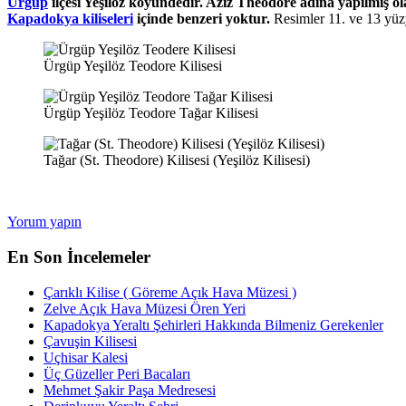
Ürgüp
ilçesi
Yeşilöz
köyündedir. Aziz Theodore adına yapılmış olan
Kapadokya kiliseleri
içinde benzeri yoktur.
Resimler 11. ve 13 yüzyı
Ürgüp Yeşilöz Teodore Kilisesi
Ürgüp Yeşilöz Teodore Tağar Kilisesi
Tağar (St. Theodore) Kilisesi (Yeşilöz Kilisesi)
Yorum yapın
En Son İncelemeler
Çarıklı Kilise ( Göreme Açık Hava Müzesi )
Zelve Açık Hava Müzesi Ören Yeri
Kapadokya Yeraltı Şehirleri Hakkında Bilmeniz Gerekenler
Çavuşin Kilisesi
Uçhisar Kalesi
Üç Güzeller Peri Bacaları
Mehmet Şakir Paşa Medresesi