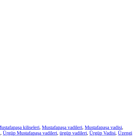
ustafapaşa kiliseleri
,
Mustafapaşa vadileri
,
Mustafapaşa vadisi
,
a
,
Ürgüp Mustafapaşa vadileri
,
ürgüp vadileri
,
Ürgüp Vadisi
,
Üzengi