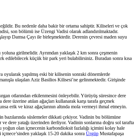
ldir. Bu nedenle daha bakir bir ortama sahiptir. Kiliseleri ve çok
adisi, son bölümü ise Üzengi Vadisi olarak adlandırılmaktadır.
aşlayıp Damsa Çayı ile birleşmektedir. Derenin çevresi maden suyu
 yoluna girilmelidir. Ayrımdan yaklaşık 2 km sonra çeşmenin
k edilebilecek küçük bir park yeri bulabilirsiniz. Buradan sonra kısa
ya oyularak yapılmış eski bir kilisenin sonraki dönemlerde
manışla ulaşılan Aziz Basilios Kilisesi’ne gelinmektedir. Girişinde
ısırgan otlarından etkilenmesini önleyebilir. Yürüyüş süresince dere
a dere üzerine atılan ağaçları kullanarak karşı tarafa geçmek
sa erik ve kiraz ağaçlarının altında mola vermeyi ihmal etmeyin.
n bazılarında süslemeler dikkati çekiyor. Vadinin bu bölümüne
ve dere yatağı üzerinden ilerliyor. Vadinin sonlarına doğru sol tarafta
su yoğun olan içmecenin karbondioksit fazlalığı içimini kolay hale
ngi içmece’sinden yaklaşık 15-20 dakika sonra
Ürgüp
Mustafapaşa