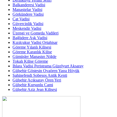
Derinkuyu Yeraltı Şehri
Balkanderesi Vadisi
Manastırlar Vadisi
Görkündere Vadisi
Çat Vadisi
Güvercinlik Vadisi
Meskendir Vadisi
Üzengi ve Gomeda Vadileri
Bağlıdere Aşk Vadisi
Kızılçukur Vadisi Ortahisar
Göreme Yılanlı Kilisesi
Göreme Karanlık Kilise
Gümüşler Manastırı Niğde
Tokalı Kilise Göreme
Ihlara Vadisi Peristrama Güzelyurt Aksaray
Gülşehir Göstesin Ovaören Yassı Höyük
Şahinefendi Sobesos Antik Kenti
Gülşehir Açıksaray Ören Yeri
Gülşehir Kurşunlu Cami
Gülşehir Aziz Jean Kilisesi