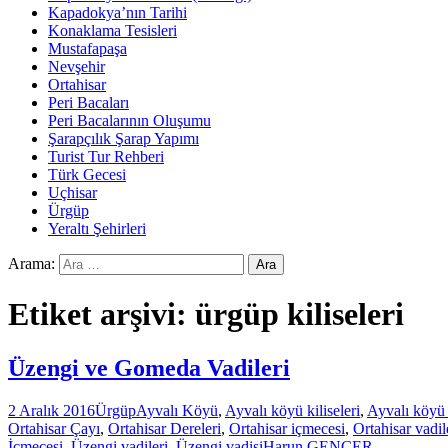
Kapadokya’nın Tarihi
Konaklama Tesisleri
Mustafapaşa
Nevşehir
Ortahisar
Peri Bacaları
Peri Bacalarının Oluşumu
Şarapçılık Şarap Yapımı
Turist Tur Rehberi
Türk Gecesi
Uçhisar
Ürgüp
Yeraltı Şehirleri
Arama:
Etiket arşivi: ürgüp kiliseleri
Üzengi ve Gomeda Vadileri
2 Aralık 2016
Ürgüp
Ayvalı Köyü
,
Ayvalı köyü kiliseleri
,
Ayvalı köyü 
Ortahisar Çayı
,
Ortahisar Dereleri
,
Ortahisar içmecesi
,
Ortahisar vadil
İçmecesi
,
Üzengi vadileri
,
Üzengi vadisi
Harun GENÇER