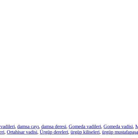
vadileri
,
damsa çayı
,
damsa deresi
,
Gomeda vadileri
,
Gomeda vadisi
,
M
eri
,
Ortahisar vadisi
,
Ürgüp dereleri
,
ürgüp kiliseleri
,
ürgüp mustafapaş