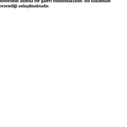
ubbesinin altında bir galeri bulunmaktadır. Bu bakımdan
bezendiği anlaşılmaktadır.