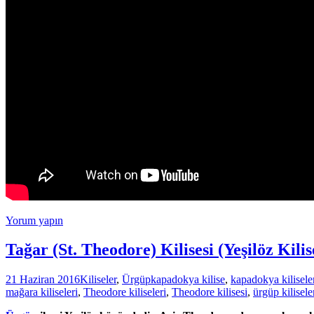
Yorum yapın
Tağar (St. Theodore) Kilisesi (Yeşilöz Kilis
21 Haziran 2016
Kiliseler
,
Ürgüp
kapadokya kilise
,
kapadokya kilisele
mağara kiliseleri
,
Theodore kiliseleri
,
Theodore kilisesi
,
ürgüp kilisele