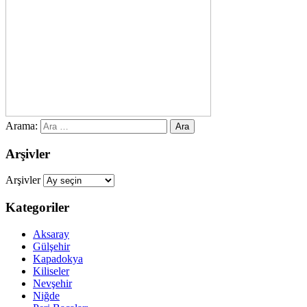
Arama:
Arşivler
Arşivler
Kategoriler
Aksaray
Gülşehir
Kapadokya
Kiliseler
Nevşehir
Niğde