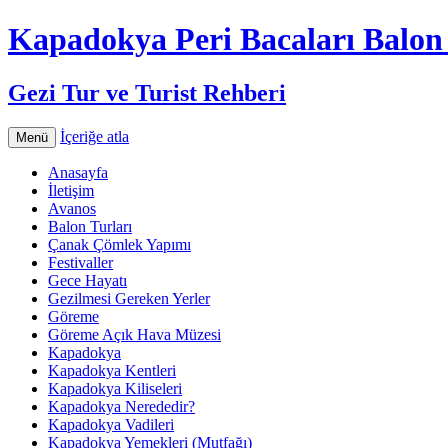
Kapadokya Peri Bacaları Balon 
Gezi Tur ve Turist Rehberi
İçeriğe atla
Menü
Anasayfa
İletişim
Avanos
Balon Turları
Çanak Çömlek Yapımı
Festivaller
Gece Hayatı
Gezilmesi Gereken Yerler
Göreme
Göreme Açık Hava Müzesi
Kapadokya
Kapadokya Kentleri
Kapadokya Kiliseleri
Kapadokya Nerededir?
Kapadokya Vadileri
Kapadokya Yemekleri (Mutfağı)