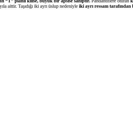
 “T” planlı kilise, büyük bir apsise sahiptir.
Pandantiflere oturan
k
la aittir. Taşıdığı iki ayrı üslup nedeniyle
iki ayrı ressam tarafından 