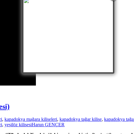
esi)
ri
,
kapadokya mağara kiliseleri
,
kapadokya tağar kilise
,
kapadokya tağar
ri
,
yeşilöz kilisesi
Harun GENÇER