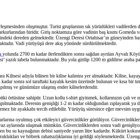
mesinden oluşmuştur. Turist gruplarının sık yürüdükleri vadilerden deği
parkurlarından biridir. Giriş noktamıza göre vadinin baş kısmı Gomeda v
i içindeki dereden gelmektedir. Üzengi Deresi Ortahisar’ın güneyinden b
lmaktadır. Vadi yürüyüşü dere akış yönünde sürdürülmektedir.
şa
yolunda 2700 m kadar ilerlendikten sonra sağdan ayrılan Ayvalı Köyü
yazılı tabela bulunmaktadır. Bu yola girilip 1200 m gidilirse araba par
ilisesi adıyla bilinen bir kilise kalıntısı yer almaktadır. Kilise, kaya
 kadar sonra sol taraftaki kayalık kesim üzerinde bulunan ve kısa bir tır
apılmış ve günümüze ulaşmış ender kiliselerdendir.
itki örtüsüne sahiptir. Uzun kollu t-shirt giyinmek, kollarınızın çalı ve 
 yapılmaktadır. Derenin genişliği 1-2 m kadar olduğundan zıplayarak ya d
z bir ayakkabı tercih edilebilir. Yürüyüş süresince eğer mevsim uygun
rına oyulmuş çok etkileyici güvercinlikler görülüyor. Güvercinlikleri
 yaz aylarında ulaşmak mümkün. Güvercinliklerden sonra vadi genişliyor 
inen bu su kaynağının debisi saniyede yarım litre kadardır. Kükürt koku
bozuklukları ve böbrek rahatsızlıklarına iyi geldiği söylenmektedir. Üze