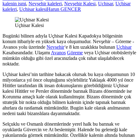
kalenin ismi
,
Nevşehir kaleleri
,
Nevşehir Kalesi
,
Uçhisar
,
Uçhisar
kaleleri
,
Uçhisar kalesi
Harun GENÇER
Uçhisar Kalesi
Bugünki bilinen adıyla Uçhisar Kalesi Kapadokya bölgesinin
konum itibariyle en yüksek kaya oluşumudur. Nevşehir – Göreme -
Avanos yolu üzerinde
Nevşehir
‘e 8 km uzaklıkta bulunan
Uçhisar
Kasabasındadır. Ulaşımı
Avanos
Göreme
veya Uçhisar otobüsleriyle
mümkün olduğu gibi özel aracınızlada çok rahat ulaşılabilecek
noktadır.
Uçhisar kalesi’nin tarihine bakacak olursak bu kaya oluşumunun 10
milyonlarca yıl önce oluştuğunu söylebiliriz Yaklaşık 4000 yıl önce
Hititler tarafından ilk insan dokunuşlarını görebildiğimiz Uçhisar
kalesi Hititler ve Persler döneminde barınak Bizans döneminde ise
Korunma amaçlı kale olarak kullanılmıştır. Bizans döneminde çok
stratejik bir nokta olduğu bilinen kalenin içinde tapınak barınak
ahırlara da rastlamak mümkündür. Bugün kale olarak anılmasının
nedeni taaki bizanslılara dayanmaktadır.
Selçuklu ve Osmanlı dönemlerinde yerel halk bu barınak ve
oyuklarda Güvercin ve At beslemiştir. Halende bu geleneği kale
yakınlarında görmek mümkündür. Özellikle kalenin altında bulunan