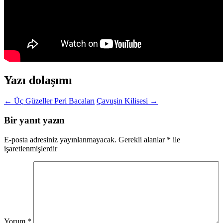
Yazı dolaşımı
←
Üç Güzeller Peri Bacaları
Çavuşin Kilisesi
→
Bir yanıt yazın
E-posta adresiniz yayınlanmayacak.
Gerekli alanlar
*
ile
işaretlenmişlerdir
Yorum
*