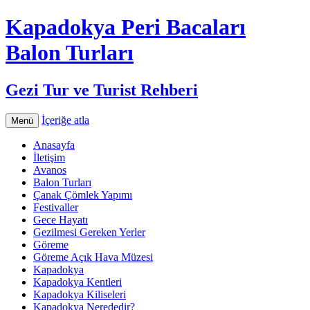
Kapadokya Peri Bacaları
Balon Turları
Gezi Tur ve Turist Rehberi
İçeriğe atla
Menü
Anasayfa
İletişim
Avanos
Balon Turları
Çanak Çömlek Yapımı
Festivaller
Gece Hayatı
Gezilmesi Gereken Yerler
Göreme
Göreme Açık Hava Müzesi
Kapadokya
Kapadokya Kentleri
Kapadokya Kiliseleri
Kapadokya Nerededir?