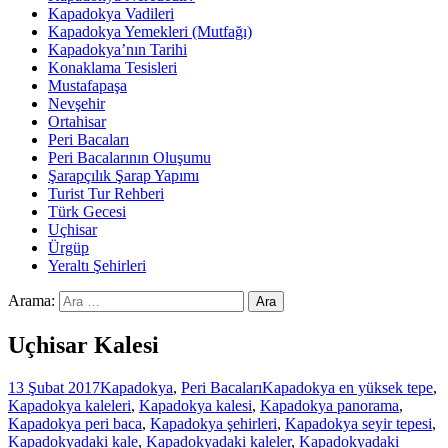
Kapadokya Vadileri
Kapadokya Yemekleri (Mutfağı)
Kapadokya’nın Tarihi
Konaklama Tesisleri
Mustafapaşa
Nevşehir
Ortahisar
Peri Bacaları
Peri Bacalarının Oluşumu
Şarapçılık Şarap Yapımı
Turist Tur Rehberi
Türk Gecesi
Uçhisar
Ürgüp
Yeraltı Şehirleri
Arama:
Uçhisar Kalesi
13 Şubat 2017
Kapadokya
,
Peri Bacaları
Kapadokya en yüksek tepe
,
Kapadokya kaleleri
,
Kapadokya kalesi
,
Kapadokya panorama
,
Kapadokya peri baca
,
Kapadokya şehirleri
,
Kapadokya seyir tepesi
,
Kapadokyadaki kale
,
Kapadokyadaki kaleler
,
Kapadokyadaki