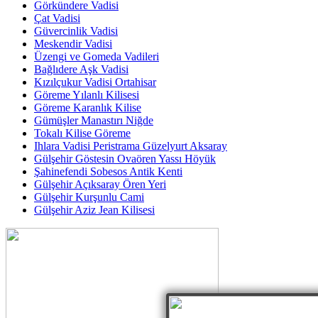
Görkündere Vadisi
Çat Vadisi
Güvercinlik Vadisi
Meskendir Vadisi
Üzengi ve Gomeda Vadileri
Bağlıdere Aşk Vadisi
Kızılçukur Vadisi Ortahisar
Göreme Yılanlı Kilisesi
Göreme Karanlık Kilise
Gümüşler Manastırı Niğde
Tokalı Kilise Göreme
Ihlara Vadisi Peristrama Güzelyurt Aksaray
Gülşehir Göstesin Ovaören Yassı Höyük
Şahinefendi Sobesos Antik Kenti
Gülşehir Açıksaray Ören Yeri
Gülşehir Kurşunlu Cami
Gülşehir Aziz Jean Kilisesi