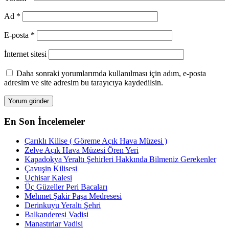
Ad
*
E-posta
*
İnternet sitesi
Daha sonraki yorumlarımda kullanılması için adım, e-posta
adresim ve site adresim bu tarayıcıya kaydedilsin.
En Son İncelemeler
Çarıklı Kilise ( Göreme Açık Hava Müzesi )
Zelve Açık Hava Müzesi Ören Yeri
Kapadokya Yeraltı Şehirleri Hakkında Bilmeniz Gerekenler
Çavuşin Kilisesi
Uçhisar Kalesi
Üç Güzeller Peri Bacaları
Mehmet Şakir Paşa Medresesi
Derinkuyu Yeraltı Şehri
Balkanderesi Vadisi
Manastırlar Vadisi