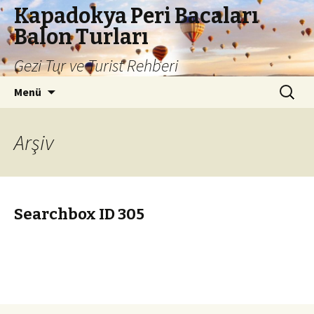
Kapadokya Peri Bacaları
Balon Turları
Gezi Tur ve Turist Rehberi
İçeriğe
Arama:
Menü
atla
Arşiv
Searchbox ID 305