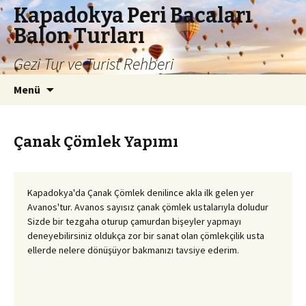
Kapadokya Peri Bacaları
Balon Turları
Gezi Tur ve Turist Rehberi
İçeriğe
Arama:
Menü
atla
Çanak Çömlek Yapımı
Kapadokya'da Çanak Çömlek denilince akla ilk gelen yer
Avanos'tur. Avanos sayısız çanak çömlek ustalarıyla doludur
Sizde bir tezgaha oturup çamurdan bişeyler yapmayı
deneyebilirsiniz oldukça zor bir sanat olan çömlekçilik usta
ellerde nelere dönüşüyor bakmanızı tavsiye ederim.