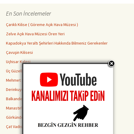
En Son İncelemeler
Çarıklı Kilise ( Göreme Açık Hava Müzesi )
Zelve Açık Hava Müzesi Ören Yeri
Kapadokya Yeraltı Şehirleri Hakkında Bilmeniz Gerekenler
Çavuşin Kilisesi
Uçhisar Kalesi
Üç Güzeller Peri Bacaları
Mehmet Şakir Paşa Medresesi
Derinkuyu Yeraltı Şehri
Balkanderesi Vadisi
Manastırlar Vadisi
Görkündere Vadisi
Çat Vadisi