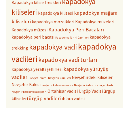
kapadokya
Kapadokya kilise freskleri
kiliseleri
kapadokya mağara
kapadokya kilisesi
kiliseleri
kapadokya mozaikleri
Kapadokya müzeleri
Kapadokya Peri Bacaları
Kapadokya müzesi
kapadokya peri bacası
kapadokya
Kapadokya Tarihi Camileri
kapadokya
kapadokya vadi
trekking
vadileri
kapadokya vadi turları
kapadokya yürüyüş
kapadokya yeraltı şehirleri
vadileri
Nevşehirdeki kiliseler
Nevşehir cami
Nevşehir Camileri
Nevşehir Kalesi
nevşehir kalesi ne olacak
Nevşehir kalesini kim yaptırdı
Ortahisar vadisi
Ürgüp Vadisi
ürgüp
nevşehir kalesi yeraltı şehri
ürgüp vadileri
kiliseleri
ıhlara vadisi