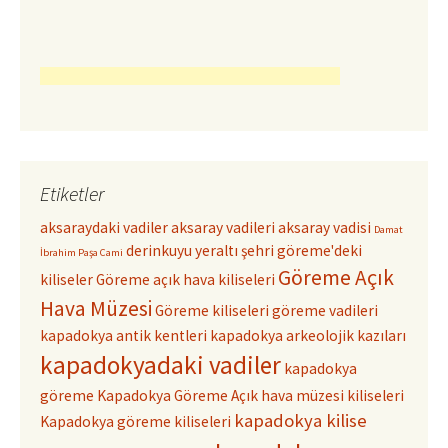
Etiketler
aksaraydaki vadiler
aksaray vadileri
aksaray vadisi
Damat
derinkuyu yeraltı şehri
göreme'deki
İbrahim Paşa Cami
Göreme Açık
kiliseler
Göreme açık hava kiliseleri
Hava Müzesi
Göreme kiliseleri
göreme vadileri
kapadokya antik kentleri
kapadokya arkeolojik kazıları
kapadokyadaki vadiler
kapadokya
göreme
Kapadokya Göreme Açık hava müzesi kiliseleri
kapadokya kilise
Kapadokya göreme kiliseleri