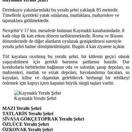
Derinkuyu yakınlarındaki bu yeraltı şehri yaklaşık 85 metredir.
Tünellerle içerideki yatak odalarına, mutfaklara, mahzenlere ve
tapınaklara gidilmektedir.
Nevşehir’e 17 km. mesafede bulunan Kaymaklı kasabasındadır. 8
katlı olup ilk katı erken dönem tarihlenmektedir. Roma ve Bizans
dönemlerinde de diğer alanların oyularak genişletilmesi suretiyle
yeraltı şehri haline dönüştürülmüştür. Bugün 4 katı ziyarete açıktır.
Tüf kayalara oyulmuş bu yeraltı şehri, bir kitlenin geçici olarak
yaşayabilmesi için gerekli barınma şartlarına haizdir. Dar
koridorlarla birbirlerine bağlanan oda ve salonlar, şarap depoları, su
mahzenleri, mutfak ve erzak depoları, havalandırma bacaları, su
kuyuları, kilise ve dışarıdan gelebilecek herhangi bir tehlikeyi
önlemek için kapıyı içten kapatan büyük sürgü taşları vardır.
Kaymaklı Yeraltı Şehri
MAZI Yeraltı Şehri
TATLARİN Yeraltı Şehri
SİVASA GÖKÇETOPRAK Yeraltı Şehri
ÖZLÜCE Yeraltı Şehri
ÖZKONAK Yeraltı Şehri