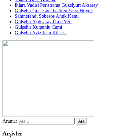
Ihlara Vadisi Peristrama Güzelyurt Aksaray
Gülşehir Göstesin Ovaören Yassı Höyük
Şahinefendi Sobesos Antik Kenti
Gülşehir Açıksaray Ören Yeri
Gülşehir Kurşunlu Cami
Gülşehir Aziz Jean Kilisesi
Arama:
Arşivler