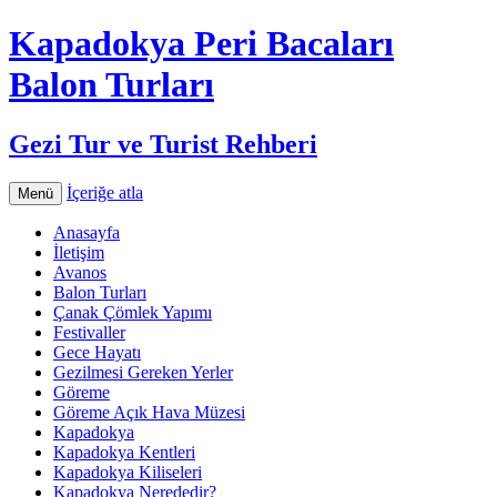
Kapadokya Peri Bacaları
Balon Turları
Gezi Tur ve Turist Rehberi
İçeriğe atla
Menü
Anasayfa
İletişim
Avanos
Balon Turları
Çanak Çömlek Yapımı
Festivaller
Gece Hayatı
Gezilmesi Gereken Yerler
Göreme
Göreme Açık Hava Müzesi
Kapadokya
Kapadokya Kentleri
Kapadokya Kiliseleri
Kapadokya Nerededir?