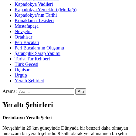
Kapadokya Vadileri
Kapadokya Yemekleri (Mutfağı)
Kapadokya’nın Tarihi
Konaklama Tesisleri
Mustafapaşa
Nevşehir
Ortahisar
Peri Bacaları
Peri Bacalarının Oluşumu
Şarapçılık Şarap Yapımı
Turist Tur Rehberi
Türk Gecesi
Uçhisar
Ürgüp
Yeraltı Şehirleri
Arama:
Yeraltı Şehirleri
Derinkuyu Yeraltı Şehri
Nevşehir’in 29 km güneyinde Dünyada bir benzeri daha olmayan
muazzam bir yeraltı şehridir. 8 katlı olarak yer altına inen bu şehir