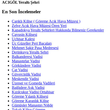
ACIGÖL Yeraltı Şehri
En Son İncelemeler
Çarıklı Kilise ( Göreme Açık Hava Müzesi )
Zelve Açık Hava Müzesi Ören Yeri
Kapadokya Yeraltı Şehirleri Hakkında Bilmeniz Gerekenler
Çavuşin Kilisesi
Uçhisar Kalesi
Üç Güzeller Peri Bacaları
Mehmet Şakir Paşa Medresesi
Derinkuyu Yeraltı Şehri
Balkanderesi Vadisi
Manastırlar Vadisi
Görkündere Vadisi
Çat Vadisi
Güvercinlik Vadisi
Meskendir Vadisi
Üzengi ve Gomeda Vadileri
Bağlıdere Aşk Vadisi
Kızılçukur Vadisi Ortahisar
Göreme Yılanlı Kilisesi
Göreme Karanlık Kilise
Gümüşler Manastırı Niğde
Tokalı Kilise Göreme