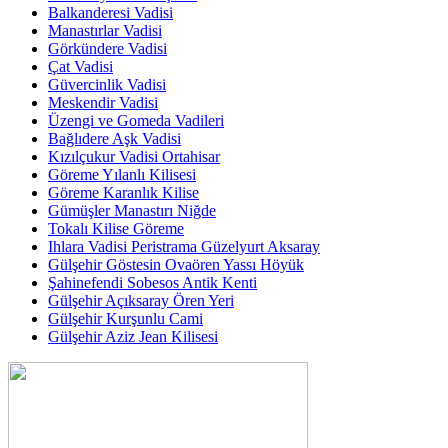
Balkanderesi Vadisi
Manastırlar Vadisi
Görkündere Vadisi
Çat Vadisi
Güvercinlik Vadisi
Meskendir Vadisi
Üzengi ve Gomeda Vadileri
Bağlıdere Aşk Vadisi
Kızılçukur Vadisi Ortahisar
Göreme Yılanlı Kilisesi
Göreme Karanlık Kilise
Gümüşler Manastırı Niğde
Tokalı Kilise Göreme
Ihlara Vadisi Peristrama Güzelyurt Aksaray
Gülşehir Göstesin Ovaören Yassı Höyük
Şahinefendi Sobesos Antik Kenti
Gülşehir Açıksaray Ören Yeri
Gülşehir Kurşunlu Cami
Gülşehir Aziz Jean Kilisesi