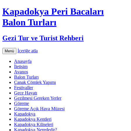
Kapadokya Peri Bacaları
Balon Turları
Gezi Tur ve Turist Rehberi
İçeriğe atla
Menü
Anasayfa
İletişim
Avanos
Balon Turları
Çanak Çömlek Yapımı
Festivaller
Gece Hayatı
Gezilmesi Gereken Yerler
Göreme
Göreme Açık Hava Müzesi
Kapadokya
Kapadokya Kentleri
Kapadokya Kiliseleri
Kapadokya Nerededir?