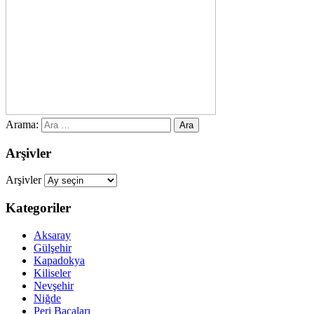
Arama:
Arşivler
Arşivler
Kategoriler
Aksaray
Gülşehir
Kapadokya
Kiliseler
Nevşehir
Niğde
Peri Bacaları