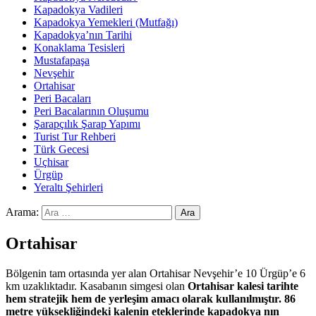
Kapadokya Vadileri
Kapadokya Yemekleri (Mutfağı)
Kapadokya’nın Tarihi
Konaklama Tesisleri
Mustafapaşa
Nevşehir
Ortahisar
Peri Bacaları
Peri Bacalarının Oluşumu
Şarapçılık Şarap Yapımı
Turist Tur Rehberi
Türk Gecesi
Uçhisar
Ürgüp
Yeraltı Şehirleri
Arama:
Ortahisar
Bölgenin tam ortasında yer alan Ortahisar Nevşehir’e 10 Ürgüp’e 6
km uzaklıktadır. Kasabanın simgesi olan
Ortahisar
kalesi tarihte
hem stratejik hem de yerleşim amacı olarak kullanılmıştır. 86
metre yüksekliğindeki kalenin eteklerinde
kapadokya
nın