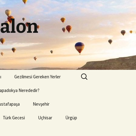
Balon
Arama:
ı
Gezilmesi Gereken Yerler
apadokya Nerededir?
stafapaşa
Nevşehir
Türk Gecesi
Uçhisar
Ürgüp