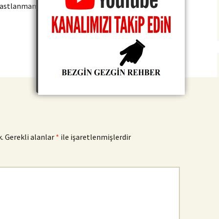
 rastlanmamaktadır.
Mehmet Şakir Paşa Medresesi
→
.
Gerekli alanlar
*
ile işaretlenmişlerdir