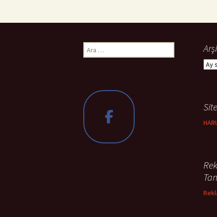
Arama:
Arşi
Arşiv
Site
HAR
Rek
Tan
Rekl