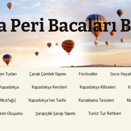
 Peri Bacaları 
on Turları
Çanak Çömlek Yapımı
Festivaller
Gece Hayat
Kapadokya
Kapadokya Kentleri
Kapadokya Kiliseleri
K
(Mutfağı)
Kapadokya’nın Tarihi
Konaklama Tesisleri
Mu
rının Oluşumu
Şarapçılık Şarap Yapımı
Turist Tur Rehberi