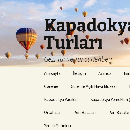
Kapadokya
Turları
Gezi Tur ve Turist Rehberi
İçeriğe
Anasayfa
İletişim
Avanos
Bal
atla
Göreme
Göreme Açık Hava Müzesi
Kapadokya Vadileri
Kapadokya Yemekleri 
Ortahisar
Peri Bacaları
Peri Bacala
Yeraltı Şehirleri