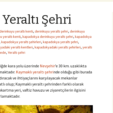
Yeraltı Şehri
derinkuyu yeraltı kenti
,
derinkuyu yeraltı şehri
,
derinkuyu
 yeraltı kenti
,
kapadokya derinkuyu yeraltı şehri
,
kapadokya
,
kapadokya yeraltı şehirleri
,
kapadokya yeraltı şehri
,
adaki yeraltı kentleri
,
kapadokyadaki yeraltı şehirleri
,
yeraltı
erede
,
Yeraltı şehri
Niğde kara yolu üzerinde
Nevşehir
’e 30 km. uzaklıkta
lmaktadır.
Kaymaklı yeraltı şehri
nde olduğu gibi burada
dıracak ve ihtiyaçlarını karşılayacak mekanlar
atlı olup; Kaymaklı yeraltı şehrinden farklı olarak
artma yeri, vaftiz havuzu ve ziyaretçilerin ilgisini
ırlamaktadır.