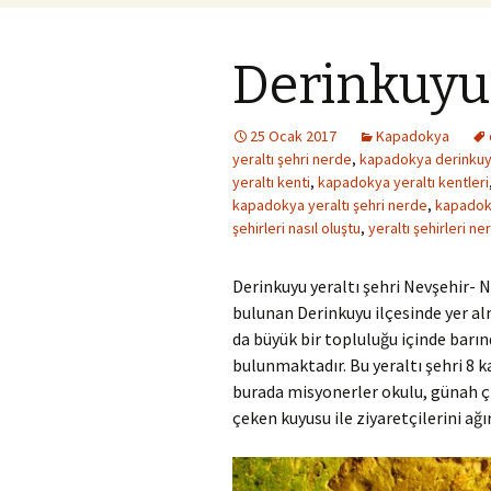
Derinkuyu 
25 Ocak 2017
Kapadokya
yeraltı şehri nerde
,
kapadokya derinkuyu
yeraltı kenti
,
kapadokya yeraltı kentleri
kapadokya yeraltı şehri nerde
,
kapadoky
şehirleri nasıl oluştu
,
yeraltı şehirleri n
Derinkuyu yeraltı şehri Nevşehir- 
bulunan Derinkuyu ilçesinde yer a
da büyük bir topluluğu içinde barın
bulunmaktadır. Bu yeraltı şehri 8 k
burada misyonerler okulu, günah çık
çeken kuyusu ile ziyaretçilerini ağ