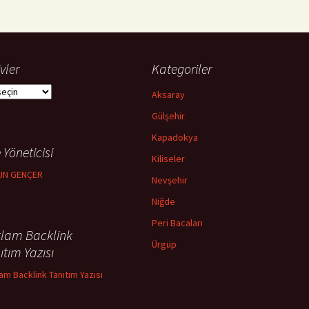
vler
Kategoriler
ler
Aksaray
Gülşehir
Kapadokya
 Yöneticisi
Kiliseler
UN GENÇER
Nevşehir
Niğde
Peri Bacaları
lam Backlink
Ürgüp
ıtım Yazısı
am Backlink Tanıtım Yazısı