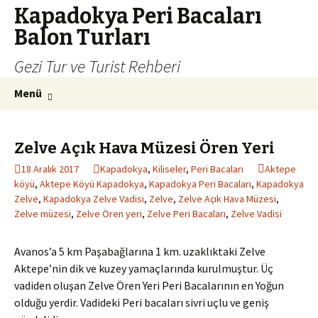
Kapadokya Peri Bacaları
Balon Turları
Gezi Tur ve Turist Rehberi
İçeriğe
Arama:
Menü
atla
Zelve Açık Hava Müzesi Ören Yeri
18 Aralık 2017
Kapadokya
,
Kiliseler
,
Peri Bacaları
Aktepe
köyü
,
Aktepe Köyü Kapadokya
,
Kapadokya Peri Bacaları
,
Kapadokya
Zelve
,
Kapadokya Zelve Vadisi
,
Zelve
,
Zelve Açık Hava Müzesi
,
Zelve müzesi
,
Zelve Ören yeri
,
Zelve Peri Bacaları
,
Zelve Vadisi
Avanos’a 5 km Paşabağlarına 1 km. uzaklıktaki Zelve
Aktepe’nin dik ve kuzey yamaçlarında kurulmuştur. Üç
vadiden oluşan Zelve Ören Yeri Peri Bacalarının en Yoğun
olduğu yerdir. Vadideki Peri bacaları sivri uçlu ve geniş