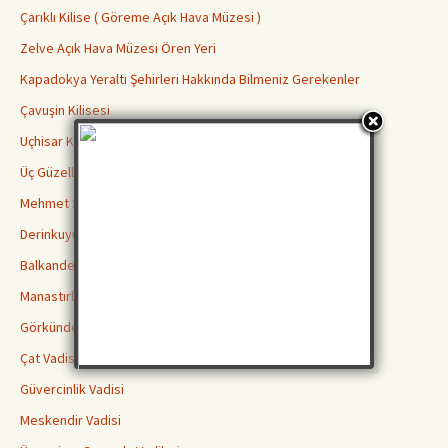
Çarıklı Kilise ( Göreme Açık Hava Müzesi )
Zelve Açık Hava Müzesi Ören Yeri
Kapadokya Yeraltı Şehirleri Hakkında Bilmeniz Gerekenler
Çavuşin Kilisesi
Uçhisar Kalesi
Üç Güzeller Peri Bacaları
Mehmet Şakir Paşa Medresesi
Derinkuyu Yeraltı Şehri
Balkanderesi Vadisi
Manastırlar Vadisi
Görkündere Vadisi
Çat Vadisi
Güvercinlik Vadisi
Meskendir Vadisi