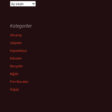
A
r
ş
i
v
Kategoriler
l
e
Aksaray
r
Gülşehir
Kapadokya
Kiliseler
Nevşehir
Niğde
Peri Bacaları
Ürgüp