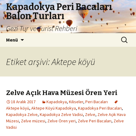
Kapadokya Peri Bacaları
Balon Turları
Gezi Tur ve Turist Rehberi
İçeriğe
Arama:
Menü
atla
Etiket arşivi: Aktepe köyü
Zelve Açık Hava Müzesi Ören Yeri
18 Aralık 2017
Kapadokya
,
Kiliseler
,
Peri Bacaları
Aktepe köyü
,
Aktepe Köyü Kapadokya
,
Kapadokya Peri Bacaları
,
Kapadokya Zelve
,
Kapadokya Zelve Vadisi
,
Zelve
,
Zelve Açık Hava
Müzesi
,
Zelve müzesi
,
Zelve Ören yeri
,
Zelve Peri Bacaları
,
Zelve
Vadisi