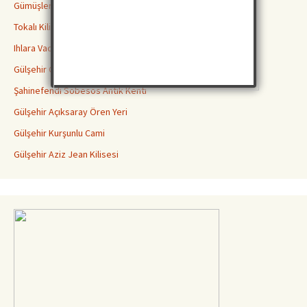
Gümüşler Manastırı Niğde
Tokalı Kilise Göreme
Ihlara Vadisi Peristrama Güzelyurt Aksaray
Gülşehir Göstesin Ovaören Yassı Höyük
Şahinefendi Sobesos Antik Kenti
Gülşehir Açıksaray Ören Yeri
Gülşehir Kurşunlu Cami
Gülşehir Aziz Jean Kilisesi