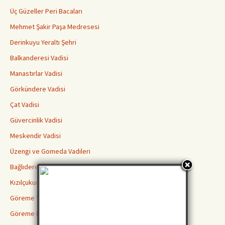
Üç Güzeller Peri Bacaları
Mehmet Şakir Paşa Medresesi
Derinkuyu Yeraltı Şehri
Balkanderesi Vadisi
Manastırlar Vadisi
Görkündere Vadisi
Çat Vadisi
Güvercinlik Vadisi
Meskendir Vadisi
Üzengi ve Gomeda Vadileri
Bağlıdere Aşk Vadisi
Kızılçukur Vadisi Ortahisar
Göreme Yılanlı Kilisesi
Göreme Karanlık Kilise