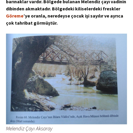
barınaklar vardır. Bölgede bulanan
Melendiz
çayı vadinin
dibinden akmaktadır. Bölgedeki kiliselerdeki freskler
Göreme
’ye
oranla, neredeyse çocuk işi sayılır ve ayrıca
çok tahribat görmüştür.
Melendiz Çayı Aksaray