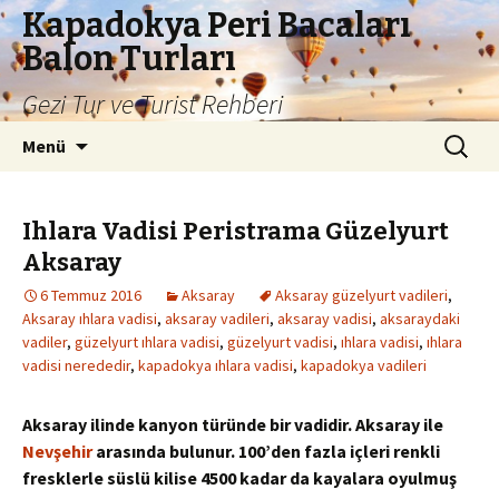
Kapadokya Peri Bacaları
Balon Turları
Gezi Tur ve Turist Rehberi
İçeriğe
Arama:
Menü
atla
Ihlara Vadisi Peristrama Güzelyurt
Aksaray
6 Temmuz 2016
Aksaray
Aksaray güzelyurt vadileri
,
Aksaray ıhlara vadisi
,
aksaray vadileri
,
aksaray vadisi
,
aksaraydaki
vadiler
,
güzelyurt ıhlara vadisi
,
güzelyurt vadisi
,
ıhlara vadisi
,
ıhlara
vadisi nerededir
,
kapadokya ıhlara vadisi
,
kapadokya vadileri
Aksaray ilinde kanyon türünde bir vadidir. Aksaray ile
Nevşehir
arasında bulunur. 100’den fazla içleri renkli
fresklerle süslü kilise 4500 kadar da kayalara oyulmuş