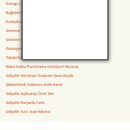
Üzengi ve Gomeda Vadileri
Bağlıdere Aşk Vadisi
Kızılçukur Vadisi Ortahisar
Göreme Yılanlı Kilisesi
Göreme Karanlık Kilise
Gümüşler Manastırı Niğde
Tokalı Kilise Göreme
Ihlara Vadisi Peristrama Güzelyurt Aksaray
Gülşehir Göstesin Ovaören Yassı Höyük
Şahinefendi Sobesos Antik Kenti
Gülşehir Açıksaray Ören Yeri
Gülşehir Kurşunlu Cami
Gülşehir Aziz Jean Kilisesi