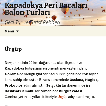
Kapadokya Peri Bacaları
Balon Turları
Gezi Tur ve Turist Rehberi
İçeriğe
Arama:
Menü
atla
Ürgüp
Nevşehir ilinin 20 km doğusunda olan ilçesidir ve
Kapadokya
bölgesinin en önemli merkezlerindendir.
Göreme
de oldugu gibi tarihsel süreç içerisinde çok sayıda
isme sahip olmuştur. Bizans döneminde
Ossiana
,
Hagios
,
Prokopios
adını almıştır.
Selçuklu
lar döneminde ise
Başhisar
Osmanlı
lar zamanında
Burgut
kalesi
Cumhuriyetin ilk yılları itibariyle
Ürgüp
adıyla anılmıştır.