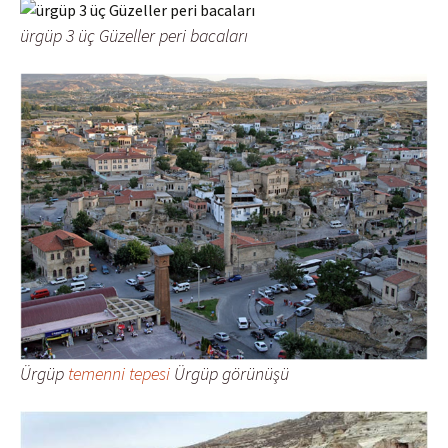
ürgüp 3 üç Güzeller peri bacaları
Ürgüp
temenni tepesi
Ürgüp görünüşü