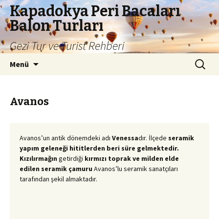
Kapadokya Peri Bacaları
Balon Turları
Gezi Tur ve Turist Rehberi
İçeriğe
Arama:
Menü
atla
Avanos
Avanos’un antik dönemdeki adı
Venessa
dır. İlçede
seramik
yapım geleneği
hititlerden
beri süre gelmektedir.
Kızılırmağın
getirdiği
kırmızı toprak ve milden elde
edilen seramik çamuru
Avanos’lu seramik sanatçıları
tarafından şekil almaktadır.