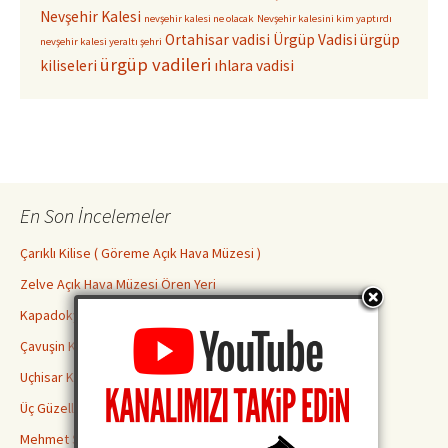
Nevşehir Kalesi
nevşehir kalesi ne olacak
Nevşehir kalesini kim yaptırdı
Ortahisar vadisi
Ürgüp Vadisi
ürgüp
nevşehir kalesi yeraltı şehri
ürgüp vadileri
kiliseleri
ıhlara vadisi
En Son İncelemeler
Çarıklı Kilise ( Göreme Açık Hava Müzesi )
Zelve Açık Hava Müzesi Ören Yeri
Kapadokya Yeraltı Şehirleri Hakkında Bilmeniz Gerekenler
Çavuşin Kilisesi
Uçhisar Kalesi
Üç Güzeller Peri Bacaları
Mehmet Şakir Paşa Medresesi