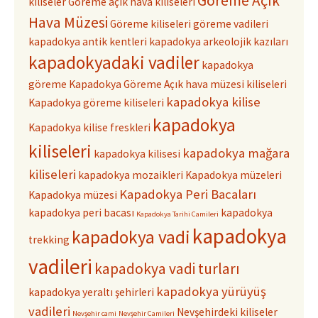
Göreme Açık
kiliseler
Göreme açık hava kiliseleri
Hava Müzesi
Göreme kiliseleri
göreme vadileri
kapadokya antik kentleri
kapadokya arkeolojik kazıları
kapadokyadaki vadiler
kapadokya
göreme
Kapadokya Göreme Açık hava müzesi kiliseleri
kapadokya kilise
Kapadokya göreme kiliseleri
kapadokya
Kapadokya kilise freskleri
kiliseleri
kapadokya mağara
kapadokya kilisesi
kiliseleri
kapadokya mozaikleri
Kapadokya müzeleri
Kapadokya Peri Bacaları
Kapadokya müzesi
kapadokya peri bacası
kapadokya
Kapadokya Tarihi Camileri
kapadokya
kapadokya vadi
trekking
vadileri
kapadokya vadi turları
kapadokya yürüyüş
kapadokya yeraltı şehirleri
vadileri
Nevşehirdeki kiliseler
Nevşehir cami
Nevşehir Camileri