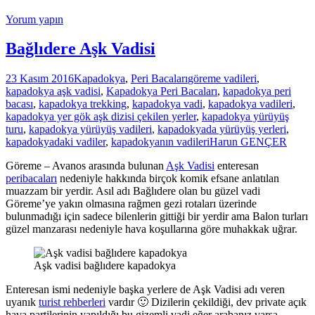
Yorum yapın
Bağlıdere Aşk Vadisi
23 Kasım 2016
Kapadokya
,
Peri Bacaları
göreme vadileri
,
kapadokya aşk vadisi
,
Kapadokya Peri Bacaları
,
kapadokya peri
bacası
,
kapadokya trekking
,
kapadokya vadi
,
kapadokya vadileri
,
kapadokya yer gök aşk dizisi çekilen yerler
,
kapadokya yürüyüş
turu
,
kapadokya yürüyüş vadileri
,
kapadokyada yürüyüş yerleri
,
kapadokyadaki vadiler
,
kapadokyanın vadileri
Harun GENÇER
Göreme – Avanos arasında bulunan
Aşk Vadisi
enteresan
peribacaları
nedeniyle hakkında birçok komik efsane anlatılan
muazzam bir yerdir. Asıl adı Bağlıdere olan bu güzel vadi
Göreme’ye yakın olmasına rağmen gezi rotaları üzerinde
bulunmadığı için sadece bilenlerin gittiği bir yerdir ama Balon turları
güzel manzarası nedeniyle hava koşullarına göre muhakkak uğrar.
Aşk vadisi bağlıdere kapadokya
Enteresan ismi nedeniyle başka yerlere de Aşk Vadisi adı veren
uyanık
turist rehberleri
vardır 🙂 Dizilerin çekildiği, dev private açık
hava partilerinin yapıldığı bu gizemli vadi eğer arabanız varsa