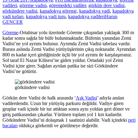
vadileri
,
göreme vadisi
,
göremedeki vadiler
,
görkün dere vadisi
,
görkündere vadisi
,
kapadokya göreme
,
kapadokya vadi
,
kapadokya
vadi turları
,
kapadokya vadi turu
,
kapadokya vadileri
Harun
GENÇER
Göreme
-Ortahisar yolu üzerinde Göreme çıkışından yaklaşık 300 m
kadar sonra sağda bir büfe bulunmaktadır. Büfenin yanından Zemi
Vadisi’ne yol ayrımı bulunur. Ayrımda Zemi Vadisi tabelası vardır.
Burası aslında Zemi Vadisi yürüyüşlerinin çıkış noktasıdır. Ayrımdan
800 m kadar içeri girdiğinizde üçlü bir yol ayrımı ile karşılaşırsınız.
Sol taraf El Nazar Kilisesi’ne giden yoldur. Ortadaki yol Zemi
Vadisi içine girer. Sağdan ayrılan patika ise sizi Görkündere
Vadisi’ne götürür.
görkündere vadisi
Görkün dere Vadisi de halk arasında ‘
Aşk Vadisi
’ adıyla anılan
vadilerdendir. Uzun bir yürüyüş parkuru değildir. Vadiye giren
gruplar vadi içinde bir tur attıktan sonra aynı yoldan geri döner ve
giriş patikasından çıkarlar. Yürünen toplam yol 1 km kadardır.
Görkündere Vadisi’ni dolaşmak 1 saatinizi alabilir. Vadi içindeki
peri
bacaları
oldukça görkemli ve görülmeye değerdir.