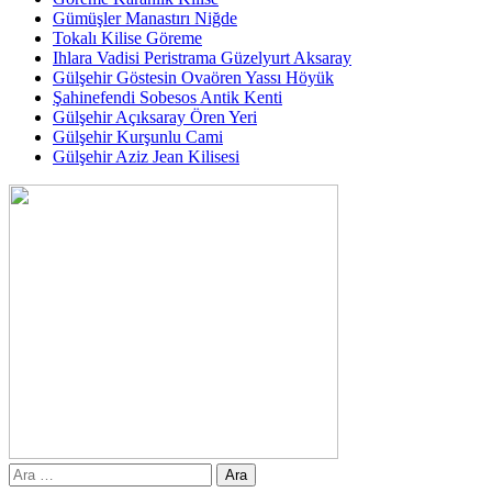
Gümüşler Manastırı Niğde
Tokalı Kilise Göreme
Ihlara Vadisi Peristrama Güzelyurt Aksaray
Gülşehir Göstesin Ovaören Yassı Höyük
Şahinefendi Sobesos Antik Kenti
Gülşehir Açıksaray Ören Yeri
Gülşehir Kurşunlu Cami
Gülşehir Aziz Jean Kilisesi
Arama: