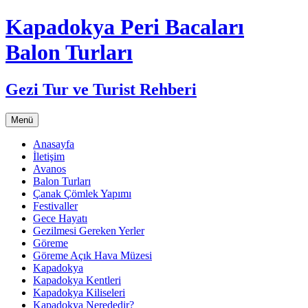
Kapadokya Peri Bacaları
Balon Turları
Gezi Tur ve Turist Rehberi
İçeriğe
Menü
atla
Anasayfa
İletişim
Avanos
Balon Turları
Çanak Çömlek Yapımı
Festivaller
Gece Hayatı
Gezilmesi Gereken Yerler
Göreme
Göreme Açık Hava Müzesi
Kapadokya
Kapadokya Kentleri
Kapadokya Kiliseleri
Kapadokya Nerededir?