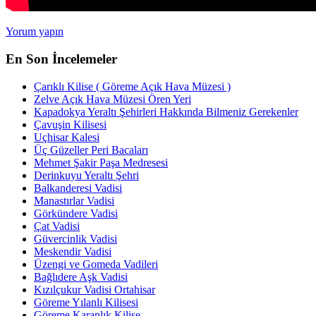
Yorum yapın
En Son İncelemeler
Çarıklı Kilise ( Göreme Açık Hava Müzesi )
Zelve Açık Hava Müzesi Ören Yeri
Kapadokya Yeraltı Şehirleri Hakkında Bilmeniz Gerekenler
Çavuşin Kilisesi
Uçhisar Kalesi
Üç Güzeller Peri Bacaları
Mehmet Şakir Paşa Medresesi
Derinkuyu Yeraltı Şehri
Balkanderesi Vadisi
Manastırlar Vadisi
Görkündere Vadisi
Çat Vadisi
Güvercinlik Vadisi
Meskendir Vadisi
Üzengi ve Gomeda Vadileri
Bağlıdere Aşk Vadisi
Kızılçukur Vadisi Ortahisar
Göreme Yılanlı Kilisesi
Göreme Karanlık Kilise