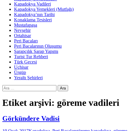
Kapadokya Vadileri
Kapadokya Yemekleri (Mutfağı)
Kapadokya’nın Tarihi
Konaklama Tesisleri
Mustafapaşa
Nevşehir
Ortahisar
Peri Bacaları
Peri Bacalarının Oluşumu
Şarapçılık Şarap Yapımı
Turist Tur Rehberi
Türk Gecesi
Uçhisar
Ürgüp
Yeraltı Şehirleri
Arama:
Etiket arşivi: göreme vadileri
Görkündere Vadisi
19 Ocak 2017
Kapadokya
,
Peri Bacaları
göreme kapadokya
,
göreme