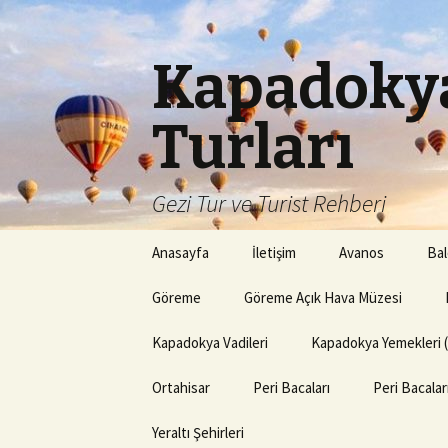
Kapadokya
Turları
Gezi Tur ve Turist Rehberi
İçeriğe
Anasayfa
İletişim
Avanos
Bal
atla
Göreme
Göreme Açık Hava Müzesi
Kapadokya Vadileri
Kapadokya Yemekleri 
Ortahisar
Peri Bacaları
Peri Bacala
Yeraltı Şehirleri