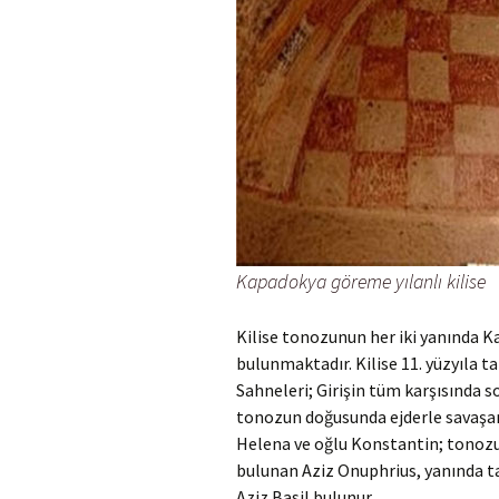
Kapadokya göreme yılanlı kilise
Kilise tonozunun her iki yanında Ka
bulunmaktadır. Kilise 11. yüzyıla t
Sahneleri; Girişin tüm karşısında sol
tonozun doğusunda ejderle savaşan
Helena ve oğlu Konstantin; tonozun
bulunan Aziz Onuphrius, yanında t
Aziz Basil bulunur.