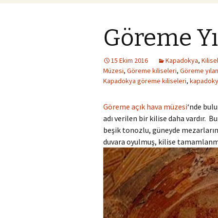
Göreme Yıl
15 Ekim 2016
Kapadokya
,
Kilise
Müzesi
,
Göreme kiliseleri
,
Göreme yılanl
Kapadokya göreme kiliseleri
,
kapadokya
Göreme açık hava müzesi
‘nde bulun
adı verilen bir kilise daha vardır.
beşik tonozlu, güneyde mezarların 
duvara oyulmuş, kilise tamamlanma