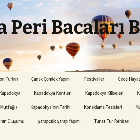
 Peri Bacaları 
on Turları
Çanak Çömlek Yapımı
Festivaller
Gece Hayat
Kapadokya
Kapadokya Kentleri
Kapadokya Kiliseleri
K
(Mutfağı)
Kapadokya’nın Tarihi
Konaklama Tesisleri
Mu
rının Oluşumu
Şarapçılık Şarap Yapımı
Turist Tur Rehberi