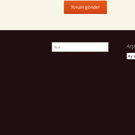
Arama:
Arşi
Arşiv