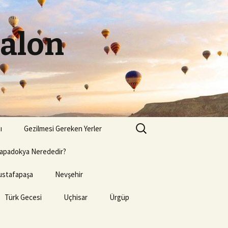
Balon
Arama:
ı
Gezilmesi Gereken Yerler
apadokya Nerededir?
stafapaşa
Nevşehir
Türk Gecesi
Uçhisar
Ürgüp