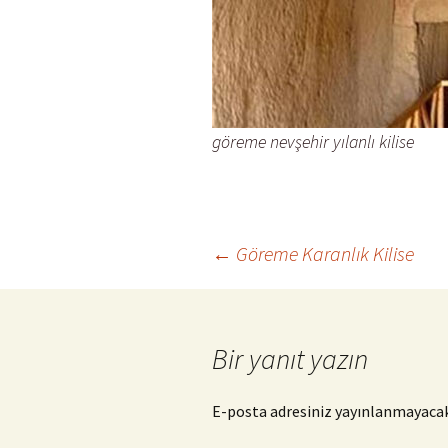
göreme nevşehir yılanlı kilise
Yazı
←
Göreme Karanlık Kilise
dolaşımı
Bir yanıt yazın
E-posta adresiniz yayınlanmayacak