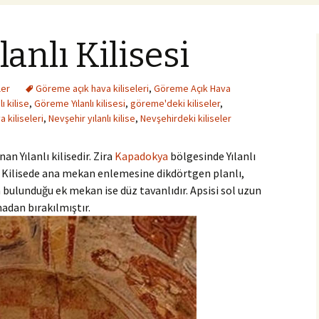
anlı Kilisesi
ler
Göreme açık hava kiliseleri
,
Göreme Açık Hava
ı kilise
,
Göreme Yılanlı kilisesi
,
göreme'deki kiliseler
,
 kiliseleri
,
Nevşehir yılanlı kilise
,
Nevşehirdeki kiliseler
an Yılanlı kilisedir. Zira
Kapadokya
bölgesinde Yılanlı
 Bu Kilisede ana mekan enlemesine dikdörtgen planlı,
bulunduğu ek mekan ise düz tavanlıdır. Apsisi sol uzun
dan bırakılmıştır.