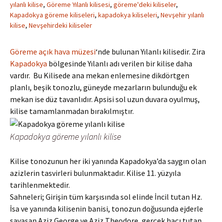
yılanlı kilise
,
Göreme Yılanlı kilisesi
,
göreme'deki kiliseler
,
Kapadokya göreme kiliseleri
,
kapadokya kiliseleri
,
Nevşehir yılanlı
kilise
,
Nevşehirdeki kiliseler
Göreme açık hava müzesi
‘nde bulunan Yılanlı kilisedir. Zira
Kapadokya
bölgesinde Yılanlı adı verilen bir kilise daha
vardır. Bu Kilisede ana mekan enlemesine dikdörtgen
planlı, beşik tonozlu, güneyde mezarların bulunduğu ek
mekan ise düz tavanlıdır. Apsisi sol uzun duvara oyulmuş,
kilise tamamlanmadan bırakılmıştır.
Kapadokya göreme yılanlı kilise
Kilise tonozunun her iki yanında Kapadokya’da saygın olan
azizlerin tasvirleri bulunmaktadır. Kilise 11. yüzyıla
tarihlenmektedir.
Sahneleri; Girişin tüm karşısında sol elinde İncil tutan Hz.
İsa ve yanında kilisenin banisi, tonozun doğusunda ejderle
savaşan Aziz George ve Aziz Theodore, gerçek haçı tutan