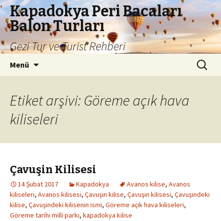
Kapadokya Peri Bacaları
Balon Turları
Gezi Tur ve Turist Rehberi
İçeriğe
Arama:
Menü
atla
Etiket arşivi: Göreme açık hava
kiliseleri
Çavuşin Kilisesi
14 Şubat 2017
Kapadokya
Avanos kilise
,
Avanos
kiliseleri
,
Avanos kilisesi
,
Çavuşin kilise
,
Çavuşin kilisesi
,
Çavuşindeki
kilise
,
Çavuşindeki kilisenin ismi
,
Göreme açık hava kiliseleri
,
Göreme tarihi milli parkı
,
kapadokya kilise