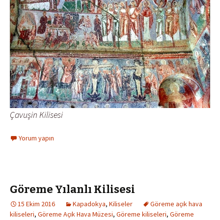
Çavuşin Kilisesi
Yorum yapın
Göreme Yılanlı Kilisesi
15 Ekim 2016
Kapadokya
,
Kiliseler
Göreme açık hava
kiliseleri
,
Göreme Açık Hava Müzesi
,
Göreme kiliseleri
,
Göreme