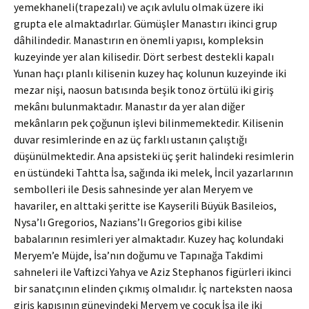
yemekhaneli(trapezalı) ve açık avlulu olmak üzere iki
grupta ele almaktadırlar. Gümüşler Manastırı ikinci grup
dâhilindedir. Manastırın en önemli yapısı, kompleksin
kuzeyinde yer alan kilisedir. Dört serbest destekli kapalı
Yunan haçı planlı kilisenin kuzey haç kolunun kuzeyinde iki
mezar nişi, naosun batısında beşik tonoz örtülü iki giriş
mekânı bulunmaktadır. Manastır da yer alan diğer
mekânların pek çoğunun işlevi bilinmemektedir. Kilisenin
duvar resimlerinde en az üç farklı ustanın çalıştığı
düşünülmektedir. Ana apsisteki üç şerit halindeki resimlerin
en üstündeki Tahtta İsa, sağında iki melek, İncil yazarlarının
sembolleri ile Desis sahnesinde yer alan Meryem ve
havariler, en alttaki şeritte ise Kayserili Büyük Basileios,
Nysa’lı Gregorios, Nazians’lı Gregorios gibi kilise
babalarının resimleri yer almaktadır. Kuzey haç kolundaki
Meryem’e Müjde, İsa’nın doğumu ve Tapınağa Takdimi
sahneleri ile Vaftizci Yahya ve Aziz Stephanos figürleri ikinci
bir sanatçının elinden çıkmış olmalıdır. İç narteksten naosa
giriş kapısının güneyindeki Meryem ve çocuk İsa ile iki