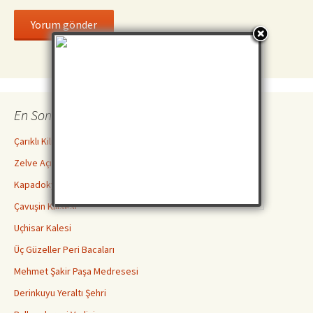
En Son İncelemeler
Çarıklı Kilise ( Göreme Açık Hava Müzesi )
Zelve Açık Hava Müzesi Ören Yeri
Kapadokya Yeraltı Şehirleri Hakkında Bilmeniz Gerekenler
Çavuşin Kilisesi
Uçhisar Kalesi
Üç Güzeller Peri Bacaları
Mehmet Şakir Paşa Medresesi
Derinkuyu Yeraltı Şehri