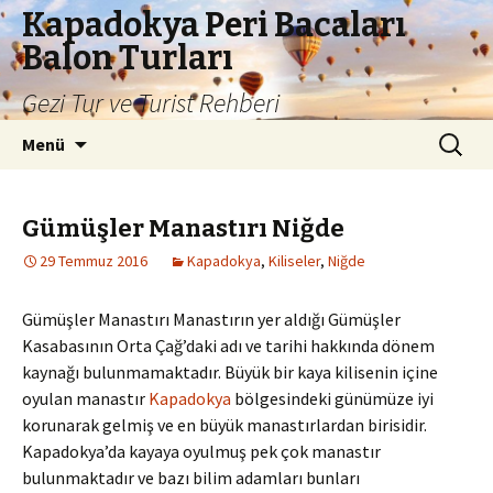
Kapadokya Peri Bacaları
Balon Turları
Gezi Tur ve Turist Rehberi
İçeriğe
Arama:
Menü
atla
Gümüşler Manastırı Niğde
29 Temmuz 2016
Kapadokya
,
Kiliseler
,
Niğde
Gümüşler Manastırı Manastırın yer aldığı Gümüşler
Kasabasının Orta Çağ’daki adı ve tarihi hakkında dönem
kaynağı bulunmamaktadır. Büyük bir kaya kilisenin içine
oyulan manastır
Kapadokya
bölgesindeki günümüze iyi
korunarak gelmiş ve en büyük manastırlardan birisidir.
Kapadokya’da kayaya oyulmuş pek çok manastır
bulunmaktadır ve bazı bilim adamları bunları