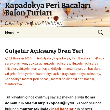
Kapadokya Peri Bacaları
Balon Turları
Gezi Tur ve Turist Rehberi
İçeriğe
Arama:
Menü
atla
Gülşehir Açıksaray Ören Yeri
21 Haziran 2016
Gülşehir
,
Kapadokya
,
Peri Bacaları
açık
saray ören yeri
,
açıksaray
,
gülşehir açıksaray
,
Gülşehir açıksaray
kiliseleri
,
Gülşehir mantar kaya
,
Gülşehir mantarkaya peri bacaları
,
Gülşehir ören yerleri
,
kapadokya açık saray
,
kapadokya açıksaray
,
Kapadokya mantar peri bacası
,
mantar şeklindeki peri bacası
,
Mantarkaya
Tüf kayalar içinde oyulmuş sayısız mekanlarıyla
R
oma
döneminin önemli bir piskoposluğuydu
. Bu ören yerinde
bulunan
mantar şeklindeki
peri bacaları
nın
benzeri