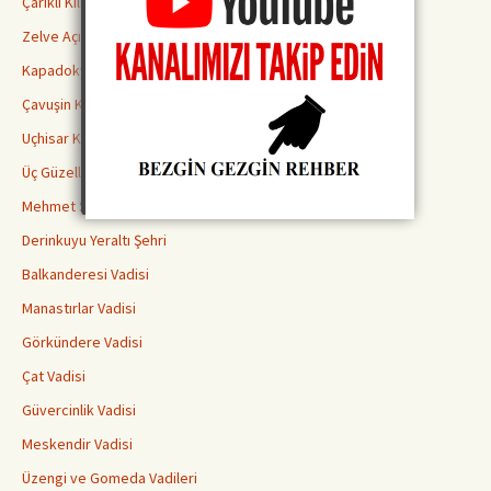
Çarıklı Kilise ( Göreme Açık Hava Müzesi )
Zelve Açık Hava Müzesi Ören Yeri
Kapadokya Yeraltı Şehirleri Hakkında Bilmeniz Gerekenler
Çavuşin Kilisesi
Uçhisar Kalesi
Üç Güzeller Peri Bacaları
Mehmet Şakir Paşa Medresesi
Derinkuyu Yeraltı Şehri
Balkanderesi Vadisi
Manastırlar Vadisi
Görkündere Vadisi
Çat Vadisi
Güvercinlik Vadisi
Meskendir Vadisi
Üzengi ve Gomeda Vadileri