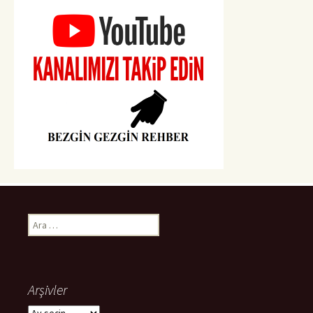
Arama:
Arşivler
Arşivler