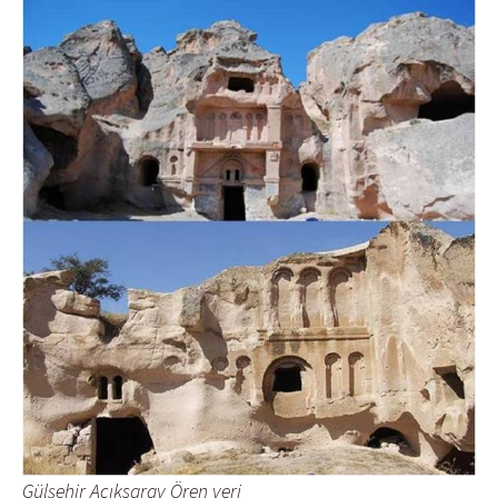
Gülşehir Açıksaray Ören yeri