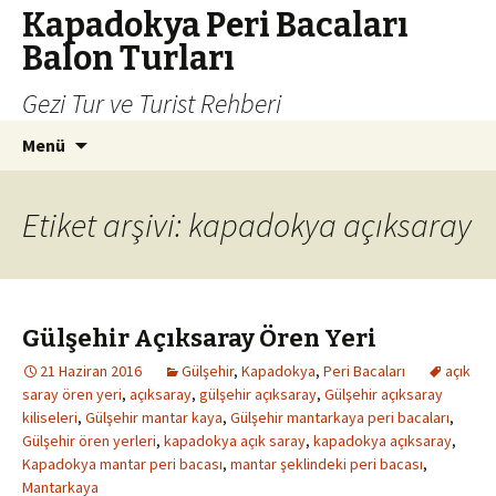
Kapadokya Peri Bacaları
Balon Turları
Gezi Tur ve Turist Rehberi
İçeriğe
Arama:
Menü
atla
Etiket arşivi: kapadokya açıksaray
Gülşehir Açıksaray Ören Yeri
21 Haziran 2016
Gülşehir
,
Kapadokya
,
Peri Bacaları
açık
saray ören yeri
,
açıksaray
,
gülşehir açıksaray
,
Gülşehir açıksaray
kiliseleri
,
Gülşehir mantar kaya
,
Gülşehir mantarkaya peri bacaları
,
Gülşehir ören yerleri
,
kapadokya açık saray
,
kapadokya açıksaray
,
Kapadokya mantar peri bacası
,
mantar şeklindeki peri bacası
,
Mantarkaya