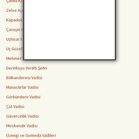
Çarıklı Kilise ( Göreme Açık Hava Müzesi )
Zelve Açık Hava Müzesi Ören Yeri
Kapadokya Yeraltı Şehirleri Hakkında Bilmeniz Gerekenler
Çavuşin Kilisesi
Uçhisar Kalesi
Üç Güzeller Peri Bacaları
Mehmet Şakir Paşa Medresesi
Derinkuyu Yeraltı Şehri
Balkanderesi Vadisi
Manastırlar Vadisi
Görkündere Vadisi
Çat Vadisi
Güvercinlik Vadisi
Meskendir Vadisi
Üzengi ve Gomeda Vadileri