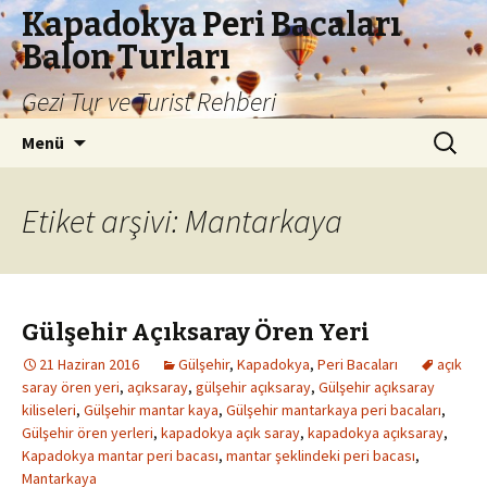
Kapadokya Peri Bacaları
Balon Turları
Gezi Tur ve Turist Rehberi
İçeriğe
Arama:
Menü
atla
Etiket arşivi: Mantarkaya
Gülşehir Açıksaray Ören Yeri
21 Haziran 2016
Gülşehir
,
Kapadokya
,
Peri Bacaları
açık
saray ören yeri
,
açıksaray
,
gülşehir açıksaray
,
Gülşehir açıksaray
kiliseleri
,
Gülşehir mantar kaya
,
Gülşehir mantarkaya peri bacaları
,
Gülşehir ören yerleri
,
kapadokya açık saray
,
kapadokya açıksaray
,
Kapadokya mantar peri bacası
,
mantar şeklindeki peri bacası
,
Mantarkaya