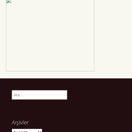
Arama:
Arşivler
Arşivler