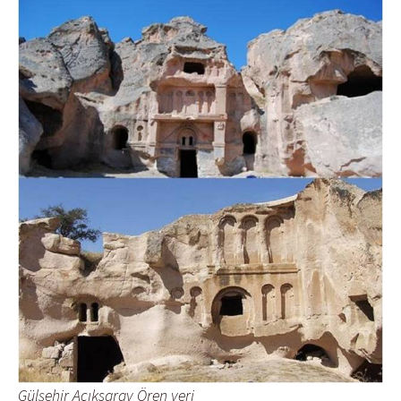
Gülşehir Açıksaray Ören yeri