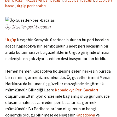
peri bacaları
,
üçgüzeller peri bacaları
,
ürgüp peri bacaları
,
ürgüp peri
bacası
,
ürgüp peribacaları
Üç-Güzeller-peri-bacaları
Ürgüp
Nevşehir Karayolu üzerinde bulunan bu peri bacaları
adeta Kapadokya’nın sembolüdür. 3 adet peri bacasının bir
arada bulunması ve bu güzelliklerin Ürgüp girişinde olması
nedeniyle en çok ziyaret edilen destinasyonlardan biridir.
Hemen hemen Kapadokya bölgesine gelen herkesin burada
bir resmini görmeniz mümkündür. Üç güzeller ismini Mersin
Narlıkuyu da bulunan üç güzeller mozağinde de görmek
mümkündür. Bilindiği Üzere
Kapadokya Peri Bacaları
oluşumunu 10 milyon öncesinde başlamış olup günümüzde
oluşumu halen devam eden peri bacaları da görmek
mümkündür. Bu Peribacaları’nın oluşumunun hangi
dönemde olduğu bilinmese de Nevşehir
Kapadokya
ve