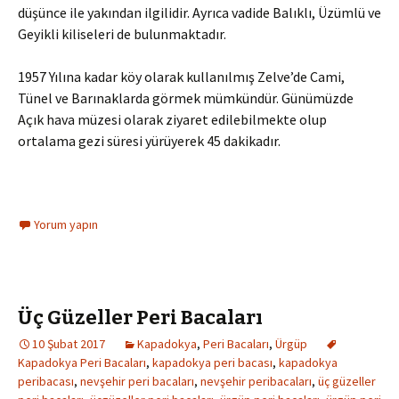
düşünce ile yakından ilgilidir. Ayrıca vadide Balıklı, Üzümlü ve
Geyikli kiliseleri de bulunmaktadır.
1957 Yılına kadar köy olarak kullanılmış Zelve’de Cami,
Tünel ve Barınaklarda görmek mümkündür. Günümüzde
Açık hava müzesi olarak ziyaret edilebilmekte olup
ortalama gezi süresi yürüyerek 45 dakikadır.
Yorum yapın
Üç Güzeller Peri Bacaları
10 Şubat 2017
Kapadokya
,
Peri Bacaları
,
Ürgüp
Kapadokya Peri Bacaları
,
kapadokya peri bacası
,
kapadokya
peribacası
,
nevşehir peri bacaları
,
nevşehir peribacaları
,
üç güzeller