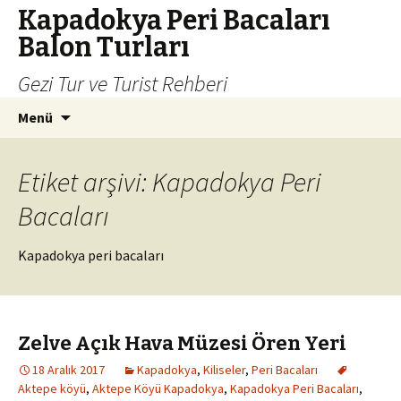
Kapadokya Peri Bacaları
Balon Turları
Gezi Tur ve Turist Rehberi
İçeriğe
Arama:
Menü
atla
Etiket arşivi: Kapadokya Peri
Bacaları
Kapadokya peri bacaları
Zelve Açık Hava Müzesi Ören Yeri
18 Aralık 2017
Kapadokya
,
Kiliseler
,
Peri Bacaları
Aktepe köyü
,
Aktepe Köyü Kapadokya
,
Kapadokya Peri Bacaları
,