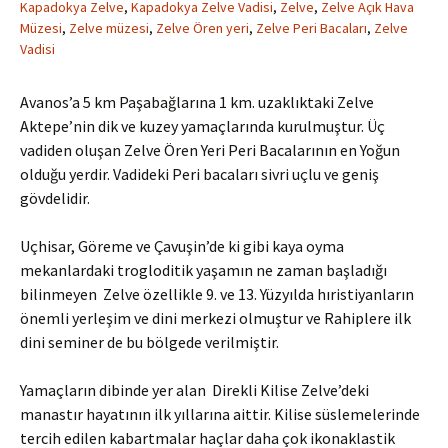
Kapadokya Zelve
,
Kapadokya Zelve Vadisi
,
Zelve
,
Zelve Açık Hava
Müzesi
,
Zelve müzesi
,
Zelve Ören yeri
,
Zelve Peri Bacaları
,
Zelve
Vadisi
Avanos’a 5 km Paşabağlarına 1 km. uzaklıktaki Zelve
Aktepe’nin dik ve kuzey yamaçlarında kurulmuştur. Üç
vadiden oluşan Zelve Ören Yeri Peri Bacalarının en Yoğun
olduğu yerdir. Vadideki Peri bacaları sivri uçlu ve geniş
gövdelidir.
Uçhisar, Göreme ve Çavuşin’de ki gibi kaya oyma
mekanlardaki trogloditik yaşamın ne zaman başladığı
bilinmeyen Zelve özellikle 9. ve 13. Yüzyılda hıristiyanların
önemli yerleşim ve dini merkezi olmuştur ve Rahiplere ilk
dini seminer de bu bölgede verilmiştir.
Yamaçların dibinde yer alan Direkli Kilise Zelve’deki
manastır hayatının ilk yıllarına aittir. Kilise süslemelerinde
tercih edilen kabartmalar haçlar daha çok ikonaklastik