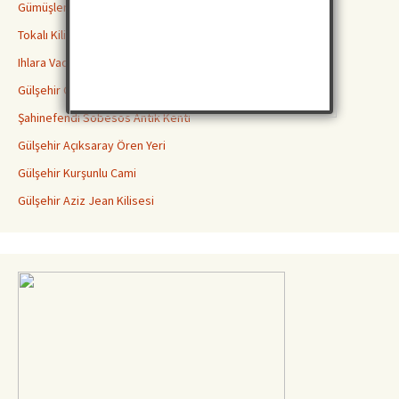
Gümüşler Manastırı Niğde
Tokalı Kilise Göreme
Ihlara Vadisi Peristrama Güzelyurt Aksaray
Gülşehir Göstesin Ovaören Yassı Höyük
Şahinefendi Sobesos Antik Kenti
Gülşehir Açıksaray Ören Yeri
Gülşehir Kurşunlu Cami
Gülşehir Aziz Jean Kilisesi