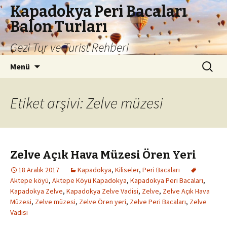
Kapadokya Peri Bacaları
Balon Turları
Gezi Tur ve Turist Rehberi
İçeriğe
Arama:
Menü
atla
Etiket arşivi: Zelve müzesi
Zelve Açık Hava Müzesi Ören Yeri
18 Aralık 2017
Kapadokya
,
Kiliseler
,
Peri Bacaları
Aktepe köyü
,
Aktepe Köyü Kapadokya
,
Kapadokya Peri Bacaları
,
Kapadokya Zelve
,
Kapadokya Zelve Vadisi
,
Zelve
,
Zelve Açık Hava
Müzesi
,
Zelve müzesi
,
Zelve Ören yeri
,
Zelve Peri Bacaları
,
Zelve
Vadisi