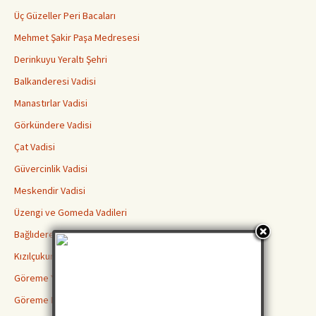
Üç Güzeller Peri Bacaları
Mehmet Şakir Paşa Medresesi
Derinkuyu Yeraltı Şehri
Balkanderesi Vadisi
Manastırlar Vadisi
Görkündere Vadisi
Çat Vadisi
Güvercinlik Vadisi
Meskendir Vadisi
Üzengi ve Gomeda Vadileri
Bağlıdere Aşk Vadisi
Kızılçukur Vadisi Ortahisar
Göreme Yılanlı Kilisesi
Göreme Karanlık Kilise