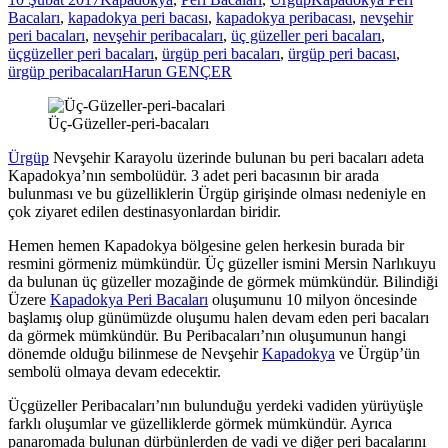
Bacaları
,
kapadokya peri bacası
,
kapadokya peribacası
,
nevşehir
peri bacaları
,
nevşehir peribacaları
,
üç güzeller peri bacaları
,
üçgüzeller peri bacaları
,
ürgüp peri bacaları
,
ürgüp peri bacası
,
ürgüp peribacaları
Harun GENÇER
Üç-Güzeller-peri-bacaları
Ürgüp
Nevşehir Karayolu üzerinde bulunan bu peri bacaları adeta
Kapadokya’nın sembolüdür. 3 adet peri bacasının bir arada
bulunması ve bu güzelliklerin Ürgüp girişinde olması nedeniyle en
çok ziyaret edilen destinasyonlardan biridir.
Hemen hemen Kapadokya bölgesine gelen herkesin burada bir
resmini görmeniz mümkündür. Üç güzeller ismini Mersin Narlıkuyu
da bulunan üç güzeller mozağinde de görmek mümkündür. Bilindiği
Üzere
Kapadokya Peri Bacaları
oluşumunu 10 milyon öncesinde
başlamış olup günümüzde oluşumu halen devam eden peri bacaları
da görmek mümkündür. Bu Peribacaları’nın oluşumunun hangi
dönemde olduğu bilinmese de Nevşehir
Kapadokya
ve Ürgüp’ün
sembolü olmaya devam edecektir.
Üçgüzeller Peribacaları’nın bulunduğu yerdeki vadiden yürüyüşle
farklı oluşumlar ve güzelliklerde görmek mümkündür. Ayrıca
panaromada bulunan dürbünlerden de vadi ve diğer peri bacalarını