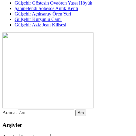
Gülşehir Göstesin Ovaören Yassı Höyük
Şahinefendi Sobesos Antik Kenti
Gülşehir Açıksaray Ören Yeri
Gülşehir Kurşunlu Cami
Gülşehir Aziz Jean Kilisesi
Arama:
Arşivler