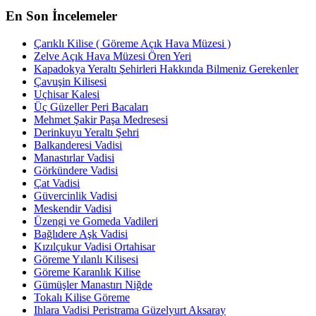
En Son İncelemeler
Çarıklı Kilise ( Göreme Açık Hava Müzesi )
Zelve Açık Hava Müzesi Ören Yeri
Kapadokya Yeraltı Şehirleri Hakkında Bilmeniz Gerekenler
Çavuşin Kilisesi
Uçhisar Kalesi
Üç Güzeller Peri Bacaları
Mehmet Şakir Paşa Medresesi
Derinkuyu Yeraltı Şehri
Balkanderesi Vadisi
Manastırlar Vadisi
Görkündere Vadisi
Çat Vadisi
Güvercinlik Vadisi
Meskendir Vadisi
Üzengi ve Gomeda Vadileri
Bağlıdere Aşk Vadisi
Kızılçukur Vadisi Ortahisar
Göreme Yılanlı Kilisesi
Göreme Karanlık Kilise
Gümüşler Manastırı Niğde
Tokalı Kilise Göreme
Ihlara Vadisi Peristrama Güzelyurt Aksaray