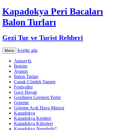
Kapadokya Peri Bacaları
Balon Turları
Gezi Tur ve Turist Rehberi
İçeriğe atla
Menü
Anasayfa
İletişim
Avanos
Balon Turları
Çanak Çömlek Yapımı
Festivaller
Gece Hayatı
Gezilmesi Gereken Yerler
Göreme
Göreme Açık Hava Müzesi
Kapadokya
Kapadokya Kentleri
Kapadokya Kiliseleri
Kapadokya Nerededir?