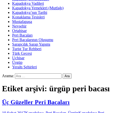
Kapadokya Vadileri
Kapadokya Yemekleri (Mutfağı)
Kapadokya’nın Tarihi
Konaklama Tesisleri
Mustafapaşa
Nevşehir
Ortahisar
Peri Bacaları
Peri Bacalarının Oluşumu
Şarapçılık Şarap Yapımı
Turist Tur Rehberi
Türk Gecesi
Uçhisar
Ürgüp
Yeraltı Şehirleri
Arama:
Etiket arşivi: ürgüp peri bacası
Üç Güzeller Peri Bacaları
10 Şubat 2017
Kapadokya
,
Peri Bacaları
,
Ürgüp
Kapadokya Peri