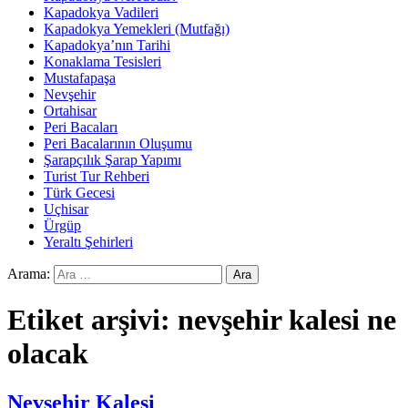
Kapadokya Vadileri
Kapadokya Yemekleri (Mutfağı)
Kapadokya’nın Tarihi
Konaklama Tesisleri
Mustafapaşa
Nevşehir
Ortahisar
Peri Bacaları
Peri Bacalarının Oluşumu
Şarapçılık Şarap Yapımı
Turist Tur Rehberi
Türk Gecesi
Uçhisar
Ürgüp
Yeraltı Şehirleri
Arama:
Etiket arşivi: nevşehir kalesi ne
olacak
Nevşehir Kalesi