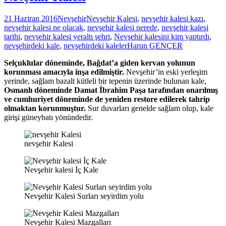
21 Haziran 2016
Nevşehir
Nevşehir Kalesi
,
nevşehir kalesi kazı
,
nevşehir kalesi ne olacak
,
nevşehir kalesi nerede
,
nevşehir kalesi
tarihi
,
nevşehir kalesi yeraltı şehri
,
Nevşehir kalesini kim yaptırdı
,
nevşehirdeki kale
,
nevşehirdeki kaleler
Harun GENÇER
Selçuklular döneminde, Bağdat’a giden kervan yolunun
korunması amacıyla inşa edilmiştir.
Nevşehir’in eski yerleşim
yerinde, sağlam bazalt kütleli bir tepenin üzerinde bulunan kale,
Osmanlı döneminde Damat İbrahim Paşa tarafından onarılmış
ve cumhuriyet döneminde de yeniden restore edilerek tahrip
olmaktan korunmuştur.
Sur duvarları genelde sağlam olup, kale
girişi güneybatı yönündedir.
nevşehir Kalesi
Nevşehir kalesi İç Kale
Nevşehir Kalesi Surları seyirdim yolu
Nevşehir Kalesi Mazgalları