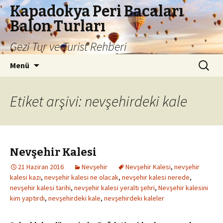
Kapadokya Peri Bacaları
Balon Turları
Gezi Tur ve Turist Rehberi
İçeriğe
Arama:
Menü
atla
Etiket arşivi: nevşehirdeki kale
Nevşehir Kalesi
21 Haziran 2016
Nevşehir
Nevşehir Kalesi
,
nevşehir
kalesi kazı
,
nevşehir kalesi ne olacak
,
nevşehir kalesi nerede
,
nevşehir kalesi tarihi
,
nevşehir kalesi yeraltı şehri
,
Nevşehir kalesini
kim yaptırdı
,
nevşehirdeki kale
,
nevşehirdeki kaleler