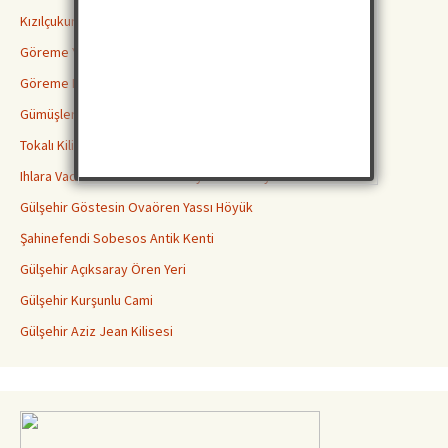
Kızılçukur Vadisi Ortahisar
Göreme Yılanlı Kilisesi
Göreme Karanlık Kilise
Gümüşler Manastırı Niğde
Tokalı Kilise Göreme
Ihlara Vadisi Peristrama Güzelyurt Aksaray
Gülşehir Göstesin Ovaören Yassı Höyük
Şahinefendi Sobesos Antik Kenti
Gülşehir Açıksaray Ören Yeri
Gülşehir Kurşunlu Cami
Gülşehir Aziz Jean Kilisesi