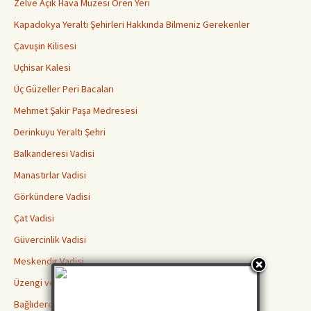
Zelve Açık Hava Müzesi Ören Yeri
Kapadokya Yeraltı Şehirleri Hakkında Bilmeniz Gerekenler
Çavuşin Kilisesi
Uçhisar Kalesi
Üç Güzeller Peri Bacaları
Mehmet Şakir Paşa Medresesi
Derinkuyu Yeraltı Şehri
Balkanderesi Vadisi
Manastırlar Vadisi
Görkündere Vadisi
Çat Vadisi
Güvercinlik Vadisi
Meskendir Vadisi
Üzengi ve Gomeda Vadileri
Bağlıdere Aşk Vadisi