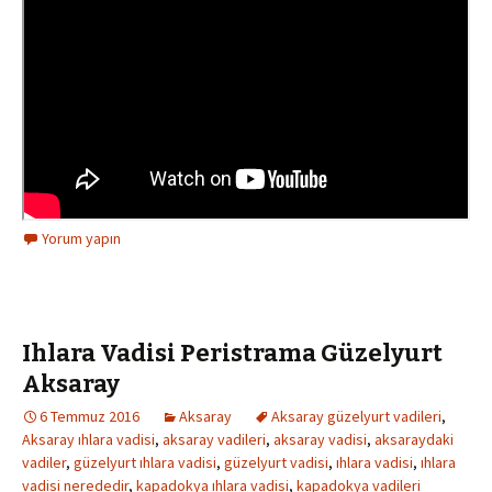
Yorum yapın
Ihlara Vadisi Peristrama Güzelyurt
Aksaray
6 Temmuz 2016
Aksaray
Aksaray güzelyurt vadileri
,
Aksaray ıhlara vadisi
,
aksaray vadileri
,
aksaray vadisi
,
aksaraydaki
vadiler
,
güzelyurt ıhlara vadisi
,
güzelyurt vadisi
,
ıhlara vadisi
,
ıhlara
vadisi nerededir
,
kapadokya ıhlara vadisi
,
kapadokya vadileri