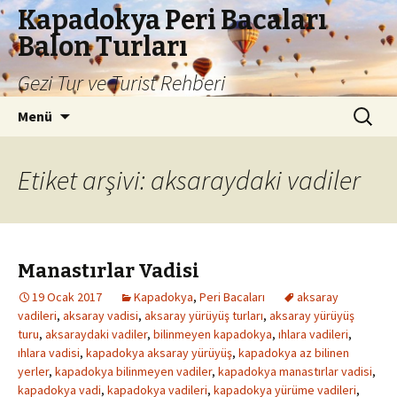
Kapadokya Peri Bacaları
Balon Turları
Gezi Tur ve Turist Rehberi
İçeriğe
Arama:
Menü
atla
Etiket arşivi: aksaraydaki vadiler
Manastırlar Vadisi
19 Ocak 2017
Kapadokya
,
Peri Bacaları
aksaray
vadileri
,
aksaray vadisi
,
aksaray yürüyüş turları
,
aksaray yürüyüş
turu
,
aksaraydaki vadiler
,
bilinmeyen kapadokya
,
ıhlara vadileri
,
ıhlara vadisi
,
kapadokya aksaray yürüyüş
,
kapadokya az bilinen
yerler
,
kapadokya bilinmeyen vadiler
,
kapadokya manastırlar vadisi
,
kapadokya vadi
,
kapadokya vadileri
,
kapadokya yürüme vadileri
,