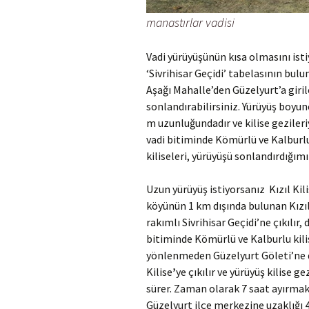
manastırlar vadisi
Vadi yürüyüşünün kısa olmasını isti
‘Sivrihisar Geçidi’ tabelasının bul
Aşağı Mahalle’den Güzelyurt’a giri
sonlandırabilirsiniz. Yürüyüş boyun
m uzunluğundadır ve kilise gezileri
vadi bitiminde Kömürlü ve Kalburlu 
kiliseleri, yürüyüşü sonlandırdığımız
Uzun yürüyüş istiyorsanız Kızıl Kili
köyünün 1 km dışında bulunan Kızı
rakımlı Sivrihisar Geçidi’ne çıkılır,
bitiminde Kömürlü ve Kalburlu kili
yönlenmeden Güzelyurt Göleti’ne d
Kilise
’
ye çıkılır ve yürüyüş kilise 
sürer. Zaman olarak 7 saat ayırmak
Güzelyurt ilçe merkezine uzaklığı 