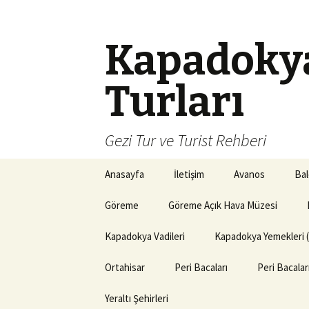
Kapadokya
Turları
Gezi Tur ve Turist Rehberi
İçeriğe
Anasayfa
İletişim
Avanos
Bal
atla
Göreme
Göreme Açık Hava Müzesi
Kapadokya Vadileri
Kapadokya Yemekleri 
Ortahisar
Peri Bacaları
Peri Bacala
Yeraltı Şehirleri