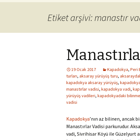
Etiket arşivi: manastır va
Manastırla
19 Ocak 2017
Kapadokya
,
Peri 
turları
,
aksaray yürüyüş turu
,
aksaraydak
kapadokya aksaray yürüyüş
,
kapadokya 
manastırlar vadisi
,
kapadokya vadi
,
kap
yürüyüş vadileri
,
kapadokyadaki bilinme
vadisi
Kapadokya
’nın az bilinen, ancak b
Manastırlar Vadisi parkurudur. Aksa
vadi, Sivrihisar Köyü ile Güzelyurt