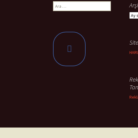
Arama:
Arşi
Arşiv
Site
HAR
Rek
Tan
Rekl