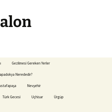
Balon
Arama:
ı
Gezilmesi Gereken Yerler
apadokya Nerededir?
stafapaşa
Nevşehir
Türk Gecesi
Uçhisar
Ürgüp