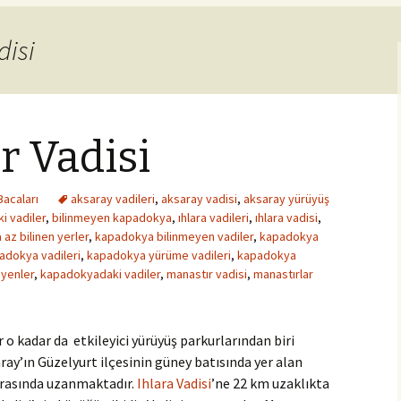
disi
r Vadisi
Bacaları
aksaray vadileri
,
aksaray vadisi
,
aksaray yürüyüş
i vadiler
,
bilinmeyen kapadokya
,
ıhlara vadileri
,
ıhlara vadisi
,
az bilinen yerler
,
kapadokya bilinmeyen vadiler
,
kapadokya
adokya vadileri
,
kapadokya yürüme vadileri
,
kapadokya
yenler
,
kapadokyadaki vadiler
,
manastır vadisi
,
manastırlar
ir o kadar da etkileyici yürüyüş parkurlarından biri
ray’ın Güzelyurt ilçesinin güney batısında yer alan
 arasında uzanmaktadır.
Ihlara Vadisi
’ne 22 km uzaklıkta