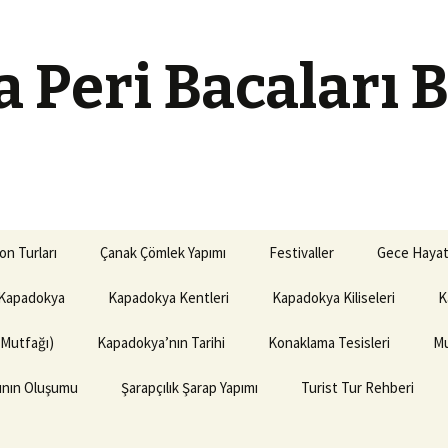
 Peri Bacaları 
on Turları
Çanak Çömlek Yapımı
Festivaller
Gece Hayat
Kapadokya
Kapadokya Kentleri
Kapadokya Kiliseleri
K
(Mutfağı)
Kapadokya’nın Tarihi
Konaklama Tesisleri
Mu
rının Oluşumu
Şarapçılık Şarap Yapımı
Turist Tur Rehberi