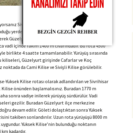
yorsanız Sivrihisar Köyü girişinde 1770 m rakımlı
unduğu yerden vadiye inerek başlamalısınız. Yürüyüş,
lerek Güzelyurt Cami Kilise’nin önünde
ca vadi içinde rakım 1400 m civarındadır. Bu rota 4500
yle birlikte 4 saatte tamamlanabilir. Yürüyüş sırasında
kiliseleri, Güzelyurt girişinde Cafarlar ve Koç
 noktada da Cami Kilise ve Sivişli Kilise görülebilir.
se-Yüksek Kilise rotası olarak adlandırılan ve Sivrihisar
l Kilise önünden başlamalısınız. Buradan 1770 m
 daha sonra vadiye inilerek yürüyüş sürdürülür. Vadi
seleri gezilir. Buradan Güzelyurt ilçe merkezine
oğru devam edilir. Göleti dolaştıktan sonra Yüksek
gezisini takiben sonlandırılır. Uzun rota yürüyüşü 8000 m
 uygundur. Yüksek Kilise’nin bulunduğu noktanın
4 km kadardır.