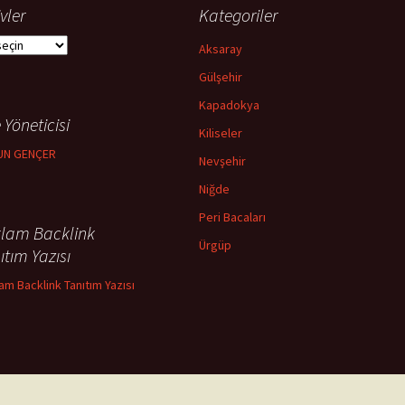
vler
Kategoriler
ler
Aksaray
Gülşehir
Kapadokya
 Yöneticisi
Kiliseler
UN GENÇER
Nevşehir
Niğde
Peri Bacaları
lam Backlink
Ürgüp
ıtım Yazısı
am Backlink Tanıtım Yazısı