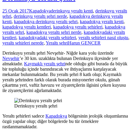
25 Ocak 2017
Kapadokya
derinkuyu yeraltı kenti
,
derinkuyu yeraltı
şehri
,
derinkuyu yeraltı şehri nerde
,
kapadokya derinkuyu yeraltı
kenti
,
kapadokya derinkuyu yeraltı şehri
,
kapadokya yeraltı kenti
,
kapadokya yeraltı kentleri
,
kapadokya yeraltı şehirleri
,
kapadokya
yeraltı şehri
,
kapadokya yeraltı şehri nerde
,
kapadokyadaki yeraltı
kentleri
,
kapadokyadaki yeraltı şehirleri
,
yeraltı şehirleri nasıl oluştu
,
yeraltı şehirleri nerede
,
Yeraltı şehri
Harun GENÇER
Derinkuyu yeraltı şehri Nevşehir- Niğde kara yolu üzerinde
Nevşehir
’e 30 km. uzaklıkta bulunan Derinkuyu ilçesinde yer
almaktadır.
Kaymaklı yeraltı şehri
nde olduğu gibi burada da büyük
bir topluluğu içinde barındıracak ve ihtiyaçlarını karşılayacak
mekanlar bulunmaktadır. Bu yeraltı şehri 8 katlı olup; Kaymaklı
yeraltı şehrinden farklı olarak burada misyonerler okulu, günah
çıkartma yeri, vaftiz havuzu ve ziyaretçilerin ilgisini çeken kuyusu
ile ziyaretçilerini ağırlamaktadır.
Derinkuyu yeraltı şehri
Yeraltı şehirleri sadece
Kapadokya
bölgesinin jeolojik oluşumlarına
özgü yapılar olup; diğer bölgelerde bu tür örneklere
rastlanmamaktadır.