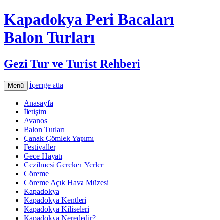
Kapadokya Peri Bacaları
Balon Turları
Gezi Tur ve Turist Rehberi
İçeriğe atla
Menü
Anasayfa
İletişim
Avanos
Balon Turları
Çanak Çömlek Yapımı
Festivaller
Gece Hayatı
Gezilmesi Gereken Yerler
Göreme
Göreme Açık Hava Müzesi
Kapadokya
Kapadokya Kentleri
Kapadokya Kiliseleri
Kapadokya Nerededir?