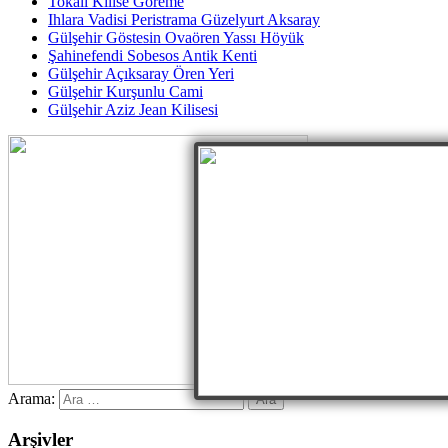
Tokalı Kilise Göreme
Ihlara Vadisi Peristrama Güzelyurt Aksaray
Gülşehir Göstesin Ovaören Yassı Höyük
Şahinefendi Sobesos Antik Kenti
Gülşehir Açıksaray Ören Yeri
Gülşehir Kurşunlu Cami
Gülşehir Aziz Jean Kilisesi
Arama:
Arşivler