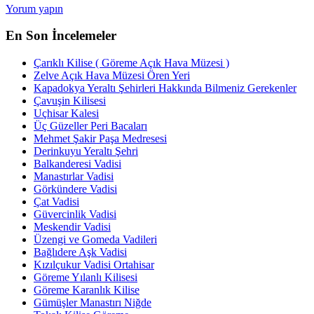
Yorum yapın
En Son İncelemeler
Çarıklı Kilise ( Göreme Açık Hava Müzesi )
Zelve Açık Hava Müzesi Ören Yeri
Kapadokya Yeraltı Şehirleri Hakkında Bilmeniz Gerekenler
Çavuşin Kilisesi
Uçhisar Kalesi
Üç Güzeller Peri Bacaları
Mehmet Şakir Paşa Medresesi
Derinkuyu Yeraltı Şehri
Balkanderesi Vadisi
Manastırlar Vadisi
Görkündere Vadisi
Çat Vadisi
Güvercinlik Vadisi
Meskendir Vadisi
Üzengi ve Gomeda Vadileri
Bağlıdere Aşk Vadisi
Kızılçukur Vadisi Ortahisar
Göreme Yılanlı Kilisesi
Göreme Karanlık Kilise
Gümüşler Manastırı Niğde