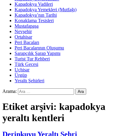
Kapadokya Vadileri
Kapadokya Yemekleri (Mutfağı)
Kapadokya’nın Tarihi
Konaklama Tesisleri
Mustafapaşa
Nevşehir
Ortahisar
Peri Bacaları
Peri Bacalarının Oluşumu
Şarapçılık Şarap Yapımı
Turist Tur Rehberi
Türk Gecesi
Uçhisar
Ürgüp
Yeraltı Şehirleri
Arama:
Etiket arşivi: kapadokya
yeraltı kentleri
Derinkuyu Yeraltı Şehri