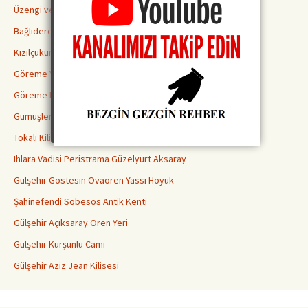
Üzengi ve Gomeda Vadileri
Bağlıdere Aşk Vadisi
Kızılçukur Vadisi Ortahisar
Göreme Yılanlı Kilisesi
Göreme Karanlık Kilise
Gümüşler Manastırı Niğde
Tokalı Kilise Göreme
Ihlara Vadisi Peristrama Güzelyurt Aksaray
Gülşehir Göstesin Ovaören Yassı Höyük
Şahinefendi Sobesos Antik Kenti
Gülşehir Açıksaray Ören Yeri
Gülşehir Kurşunlu Cami
Gülşehir Aziz Jean Kilisesi