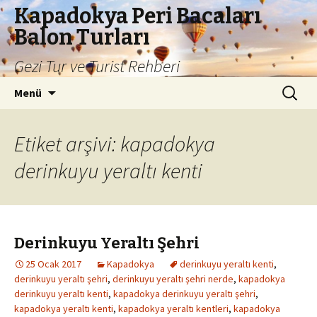
Kapadokya Peri Bacaları
Balon Turları
Gezi Tur ve Turist Rehberi
İçeriğe
Arama:
Menü
atla
Etiket arşivi: kapadokya
derinkuyu yeraltı kenti
Derinkuyu Yeraltı Şehri
25 Ocak 2017
Kapadokya
derinkuyu yeraltı kenti
,
derinkuyu yeraltı şehri
,
derinkuyu yeraltı şehri nerde
,
kapadokya
derinkuyu yeraltı kenti
,
kapadokya derinkuyu yeraltı şehri
,
kapadokya yeraltı kenti
,
kapadokya yeraltı kentleri
,
kapadokya