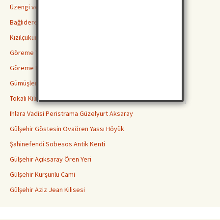
Üzengi ve Gomeda Vadileri
Bağlıdere Aşk Vadisi
Kızılçukur Vadisi Ortahisar
Göreme Yılanlı Kilisesi
Göreme Karanlık Kilise
Gümüşler Manastırı Niğde
Tokalı Kilise Göreme
Ihlara Vadisi Peristrama Güzelyurt Aksaray
Gülşehir Göstesin Ovaören Yassı Höyük
Şahinefendi Sobesos Antik Kenti
Gülşehir Açıksaray Ören Yeri
Gülşehir Kurşunlu Cami
Gülşehir Aziz Jean Kilisesi