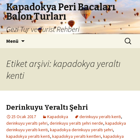
Kapadokya Peri Bacaları
Balon Turları
Gezi Tur ve Turist Rehberi
İçeriğe
Arama:
Menü
atla
Etiket arşivi: kapadokya yeraltı
kenti
Derinkuyu Yeraltı Şehri
25 Ocak 2017
Kapadokya
derinkuyu yeraltı kenti
,
derinkuyu yeraltı şehri
,
derinkuyu yeraltı şehri nerde
,
kapadokya
derinkuyu yeraltı kenti
,
kapadokya derinkuyu yeraltı şehri
,
kapadokya yeraltı kenti
,
kapadokya yeraltı kentleri
,
kapadokya