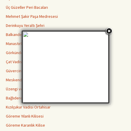
Üç Güzeller Peri Bacaları
Mehmet Şakir Paşa Medresesi
Derinkuyu Yeraltı Şehri
Balkanderesi Vadisi
Manastırlar Vadisi
Görkündere Vadisi
Çat Vadisi
Güvercinlik Vadisi
Meskendir Vadisi
Üzengi ve Gomeda Vadileri
Bağlıdere Aşk Vadisi
Kızılçukur Vadisi Ortahisar
Göreme Yılanlı Kilisesi
Göreme Karanlık Kilise