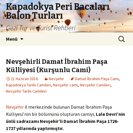
Kapadokya Peri Bacaları
Balon Turları
Gezi Tur ve Turist Rehberi
İçeriğe
Arama:
Menü
atla
Nevşehirli Damat İbrahim Paşa
Külliyesi (Kurşunlu Cami)
21 Haziran 2016
Nevşehir
Damat İbrahim Paşa Cami
,
Kapadokya Tarihi Camileri
,
Nevşehir cami
,
Nevşehir Camileri
,
Nevşehir Tarihi Camileri
Nevşehir
il merkezinde bulunan Damat İbrahim Paşa
Külliyesi’nin bir bölümünü oluşturan camiyi,
Lale Devri’nin
ünlü sadrazamı
Nevşehir’li
Damat İbrahim Paşa 1726-
1727 yıllarında yaptırmıştır.