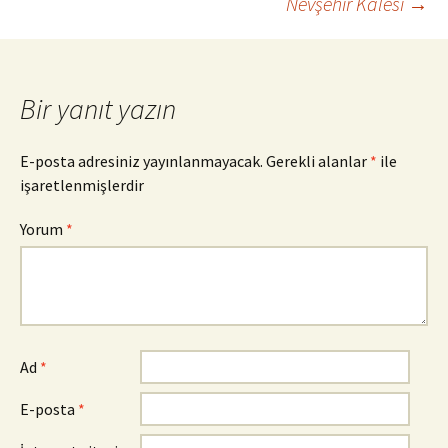
Yazı
Nevşehir Kalesi
→
dolaşımı
Bir yanıt yazın
E-posta adresiniz yayınlanmayacak.
Gerekli alanlar
*
ile
işaretlenmişlerdir
Yorum
*
Ad
*
E-posta
*