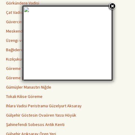
Görkündere Vadisi
Çat Vadisi
Güvercinlik Vadisi
Meskendir Vadisi
Üzengi ve Gomeda Vadileri
Bağlıdere Aşk Vadisi
Kızılçukur Vadisi Ortahisar
Göreme Yılanlı Kilisesi
Göreme Karanlık Kilise
Gümüşler Manastırı Niğde
Tokalı Kilise Göreme
Ihlara Vadisi Peristrama Güzelyurt Aksaray
Gülşehir Göstesin Ovaören Yassı Höyük
Şahinefendi Sobesos Antik Kenti
Gülşehir Açıksaray Ören Yeri