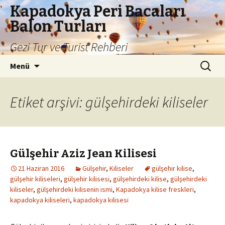
Kapadokya Peri Bacaları
Balon Turları
Gezi Tur ve Turist Rehberi
İçeriğe
Arama:
Menü
atla
Etiket arşivi: gülşehirdeki kiliseler
Gülşehir Aziz Jean Kilisesi
21 Haziran 2016
Gülşehir
,
Kiliseler
gülşehir kilise
,
gülşehir kiliseleri
,
gülşehir kilisesi
,
gülşehirdeki kilise
,
gülşehirdeki
kiliseler
,
gülşehirdeki kilisenin ismi
,
Kapadokya kilise freskleri
,
kapadokya kiliseleri
,
kapadokya kilisesi