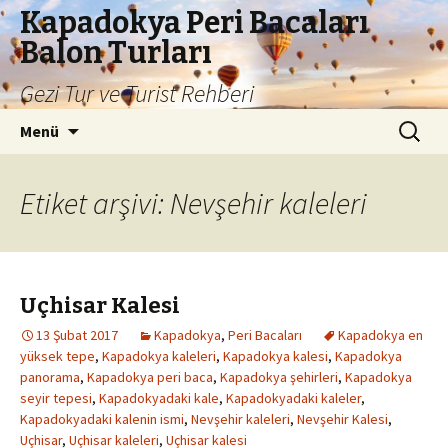
Kapadokya Peri Bacaları
Balon Turları
Gezi Tur ve Turist Rehberi
İçeriğe
Arama:
Menü
atla
Etiket arşivi: Nevşehir kaleleri
Uçhisar Kalesi
13 Şubat 2017
Kapadokya
,
Peri Bacaları
Kapadokya en
yüksek tepe
,
Kapadokya kaleleri
,
Kapadokya kalesi
,
Kapadokya
panorama
,
Kapadokya peri baca
,
Kapadokya şehirleri
,
Kapadokya
seyir tepesi
,
Kapadokyadaki kale
,
Kapadokyadaki kaleler
,
Kapadokyadaki kalenin ismi
,
Nevşehir kaleleri
,
Nevşehir Kalesi
,
Uçhisar
,
Uçhisar kaleleri
,
Uçhisar kalesi