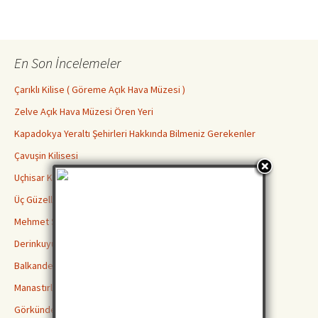
En Son İncelemeler
Çarıklı Kilise ( Göreme Açık Hava Müzesi )
Zelve Açık Hava Müzesi Ören Yeri
Kapadokya Yeraltı Şehirleri Hakkında Bilmeniz Gerekenler
Çavuşin Kilisesi
Uçhisar Kalesi
Üç Güzeller Peri Bacaları
Mehmet Şakir Paşa Medresesi
Derinkuyu Yeraltı Şehri
Balkanderesi Vadisi
Manastırlar Vadisi
Görkündere Vadisi