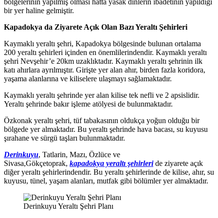
bölgelerinin yapılmış olması hatta yasak dinlerin ibadetinin yapıldığı
bir yer haline gelmiştir.
Kapadokya da Ziyarete Açık Olan Bazı Yeraltı Şehirleri
Kaymaklı yeraltı şehri, Kapadokya bölgesinde bulunan ortalama
200 yeraltı şehirleri içinden en önemlilerindendir. Kaymaklı yeraltı
şehri Nevşehir’e 20km uzaklıktadır. Kaymaklı yeraltı şehrinin ilk
katı ahırlara ayrılmıştır. Girişte yer alan ahır, birden fazla koridora,
yaşama alanlarına ve kiliselere ulaşmayı sağlamaktadır.
Kaymaklı yeraltı şehrinde yer alan kilise tek nefli ve 2 apsislidir.
Yeraltı şehrinde bakır işleme atölyesi de bulunmaktadır.
Özkonak yeraltı şehri, tüf tabakasının oldukça yoğun olduğu bir
bölgede yer almaktadır. Bu yeraltı şehrinde hava bacası, su kuyusu
şırahane ve sürgü taşları bulunmaktadır.
Derinkuyu
, Tatlarin, Mazı, Özlüce ve
Sivasa,Gökçetoprak,
kapadokya yeraltı şehirleri
de ziyarete açık
diğer yeraltı şehirlerindendir. Bu yeraltı şehirlerinde de kilise, ahır, su
kuyusu, tünel, yaşam alanları, mutfak gibi bölümler yer almaktadır.
Derinkuyu Yeraltı Şehri Planı