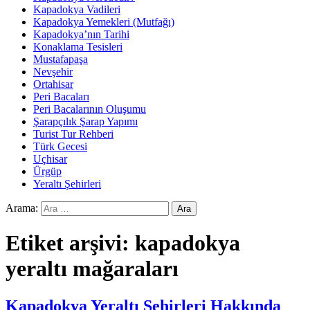
Kapadokya Vadileri
Kapadokya Yemekleri (Mutfağı)
Kapadokya’nın Tarihi
Konaklama Tesisleri
Mustafapaşa
Nevşehir
Ortahisar
Peri Bacaları
Peri Bacalarının Oluşumu
Şarapçılık Şarap Yapımı
Turist Tur Rehberi
Türk Gecesi
Uçhisar
Ürgüp
Yeraltı Şehirleri
Arama:
Etiket arşivi: kapadokya
yeraltı mağaraları
Kapadokya Yeraltı Şehirleri Hakkında