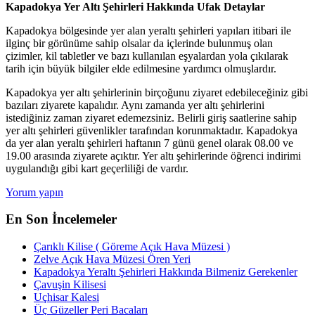
Kapadokya Yer Altı Şehirleri Hakkında Ufak Detaylar
Kapadokya bölgesinde yer alan yeraltı şehirleri yapıları itibari ile
ilginç bir görünüme sahip olsalar da içlerinde bulunmuş olan
çizimler, kil tabletler ve bazı kullanılan eşyalardan yola çıkılarak
tarih için büyük bilgiler elde edilmesine yardımcı olmuşlardır.
Kapadokya yer altı şehirlerinin birçoğunu ziyaret edebileceğiniz gibi
bazıları ziyarete kapalıdır. Aynı zamanda yer altı şehirlerini
istediğiniz zaman ziyaret edemezsiniz. Belirli giriş saatlerine sahip
yer altı şehirleri güvenlikler tarafından korunmaktadır. Kapadokya
da yer alan yeraltı şehirleri haftanın 7 günü genel olarak 08.00 ve
19.00 arasında ziyarete açıktır. Yer altı şehirlerinde öğrenci indirimi
uygulandığı gibi kart geçerliliği de vardır.
Yorum yapın
En Son İncelemeler
Çarıklı Kilise ( Göreme Açık Hava Müzesi )
Zelve Açık Hava Müzesi Ören Yeri
Kapadokya Yeraltı Şehirleri Hakkında Bilmeniz Gerekenler
Çavuşin Kilisesi
Uçhisar Kalesi
Üç Güzeller Peri Bacaları