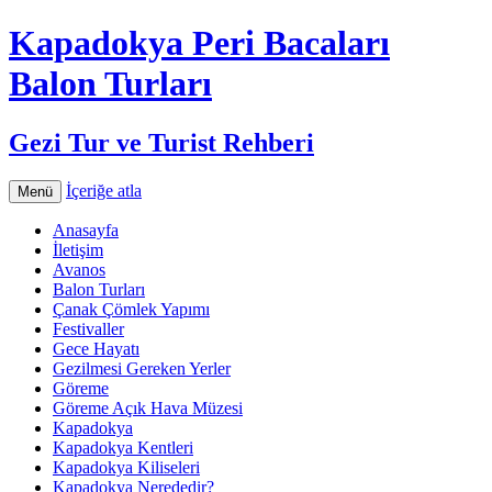
Kapadokya Peri Bacaları
Balon Turları
Gezi Tur ve Turist Rehberi
İçeriğe atla
Menü
Anasayfa
İletişim
Avanos
Balon Turları
Çanak Çömlek Yapımı
Festivaller
Gece Hayatı
Gezilmesi Gereken Yerler
Göreme
Göreme Açık Hava Müzesi
Kapadokya
Kapadokya Kentleri
Kapadokya Kiliseleri
Kapadokya Nerededir?