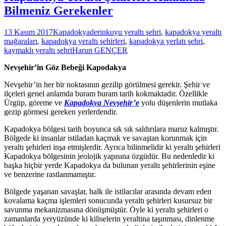
Bilmeniz Gerekenler
13 Kasım 2017
Kapadokya
derinkuyu yeraltı şehri
,
kapadokya yeraltı
mağaraları
,
kapadokya yeraltı şehirleri
,
kapadokya yerlatı şehri
,
kaymaklı yeraltı şehri
Harun GENÇER
Nevşehir’in Göz Bebeği Kapodakya
Nevşehir’in her bir noktasının gezilip görülmesi gerekir. Şehir ve
ilçeleri genel anlamda buram buram tarih kokmaktadır. Özellikle
Ürgüp, göreme ve
Kapadokya Nevşehir’e
yolu düşenlerin mutlaka
gezip görmesi gereken yerlerdendir.
Kapadokya bölgesi tarih boyunca sık sık saldırılara maruz kalmıştır.
Bölgede ki insanlar istiladan kaçmak ve savaştan korunmak için
yeraltı şehirleri inşa etmişlerdir. Ayrıca bilinmelidir ki yeraltı şehirleri
Kapadokya bölgesinin jeolojik yapısına özgüdür. Bu nedenledir ki
başka hiçbir yerde Kapadokya da bulunan yeraltı şehirlerinin eşine
ve benzerine rastlanmamıştır.
Bölgede yaşanan savaşlar, halk ile istilacılar arasında devam eden
kovalama kaçma işlemleri sonucunda yeraltı şehirleri kusursuz bir
savunma mekanizmasına dönüşmüştür. Öyle ki yeraltı şehirleri o
zamanlarda yeryüzünde ki kiliselerin yeraltına taşınması, dinlenme