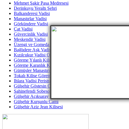
Mehmet Şakir Paşa Medresesi
Derinkuyu Yeraltı Şehri
Balkanderesi Vadisi
Manastırlar Vadisi
Görkündere Vadisi
Çat Vadisi
Güvercinlik Vadisi
Meskendir Vadisi
Üzengi ve Gomeda Vadileri
Bağlıdere Aşk Vadisi
Kızılçukur Vadisi Ortahisar
Göreme Yılanlı Kilisesi
Göreme Karanlık Kilise
Gümüşler Manastırı Niğde
Tokalı Kilise Göreme
Ihlara Vadisi Peristrama Güzelyurt Aksaray
Gülşehir Göstesin Ovaören Yassı Höyük
Şahinefendi Sobesos Antik Kenti
Gülşehir Açıksaray Ören Yeri
Gülşehir Kurşunlu Cami
Gülşehir Aziz Jean Kilisesi