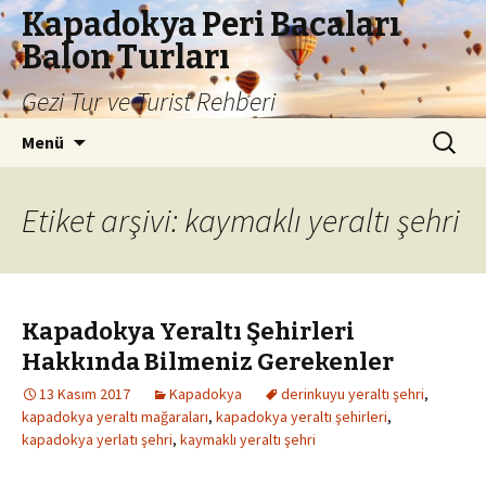
Kapadokya Peri Bacaları
Balon Turları
Gezi Tur ve Turist Rehberi
İçeriğe
Arama:
Menü
atla
Etiket arşivi: kaymaklı yeraltı şehri
Kapadokya Yeraltı Şehirleri
Hakkında Bilmeniz Gerekenler
13 Kasım 2017
Kapadokya
derinkuyu yeraltı şehri
,
kapadokya yeraltı mağaraları
,
kapadokya yeraltı şehirleri
,
kapadokya yerlatı şehri
,
kaymaklı yeraltı şehri