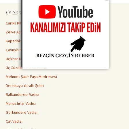
En Son İncelemeler
Çarıklı Kilise ( Göreme Açık Hava Müzesi )
Zelve Açık Hava Müzesi Ören Yeri
Kapadokya Yeraltı Şehirleri Hakkında Bilmeniz Gerekenler
Çavuşin Kilisesi
Uçhisar Kalesi
Üç Güzeller Peri Bacaları
Mehmet Şakir Paşa Medresesi
Derinkuyu Yeraltı Şehri
Balkanderesi Vadisi
Manastırlar Vadisi
Görkündere Vadisi
Çat Vadisi