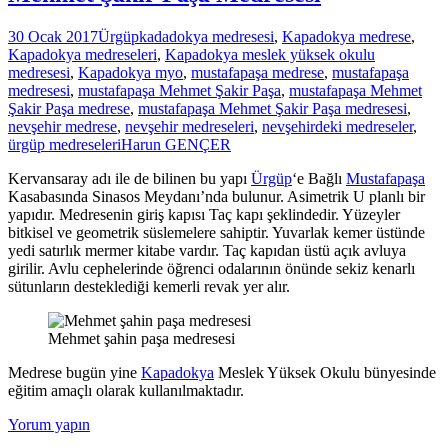
30 Ocak 2017
Ürgüp
kadadokya medresesi
,
Kapadokya medrese
,
Kapadokya medreseleri
,
Kapadokya meslek yüksek okulu
medresesi
,
Kapadokya myo
,
mustafapaşa medrese
,
mustafapaşa
medresesi
,
mustafapaşa Mehmet Şakir Paşa
,
mustafapaşa Mehmet
Şakir Paşa medrese
,
mustafapaşa Mehmet Şakir Paşa medresesi
,
nevşehir medrese
,
nevşehir medreseleri
,
nevşehirdeki medreseler
,
ürgüp medreseleri
Harun GENÇER
Kervansaray adı ile de bilinen bu yapı
Ürgüp
‘e Bağlı
Mustafapaşa
Kasabasında Sinasos Meydanı’nda bulunur. Asimetrik U planlı bir
yapıdır. Medresenin giriş kapısı Taç kapı şeklindedir. Yüzeyler
bitkisel ve geometrik süslemelere sahiptir. Yuvarlak kemer üstünde
yedi satırlık mermer kitabe vardır. Taç kapıdan üstü açık avluya
girilir. Avlu cephelerinde öğrenci odalarının önünde sekiz kenarlı
sütunların desteklediği kemerli revak yer alır.
Mehmet şahin paşa medresesi
Medrese bugün yine
Kapadokya
Meslek Yüksek Okulu bünyesinde
eğitim amaçlı olarak kullanılmaktadır.
Yorum yapın