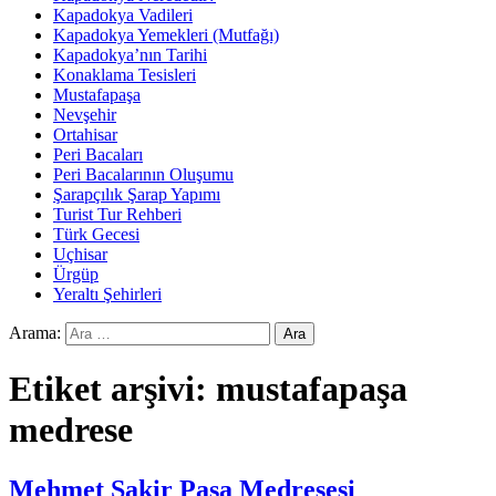
Kapadokya Vadileri
Kapadokya Yemekleri (Mutfağı)
Kapadokya’nın Tarihi
Konaklama Tesisleri
Mustafapaşa
Nevşehir
Ortahisar
Peri Bacaları
Peri Bacalarının Oluşumu
Şarapçılık Şarap Yapımı
Turist Tur Rehberi
Türk Gecesi
Uçhisar
Ürgüp
Yeraltı Şehirleri
Arama:
Etiket arşivi: mustafapaşa
medrese
Mehmet Şakir Paşa Medresesi