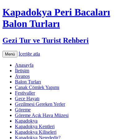
Kapadokya Peri Bacaları
Balon Turları
Gezi Tur ve Turist Rehberi
İçeriğe atla
Menü
Anasayfa
İletişim
Avanos
Balon Turları
Çanak Çömlek Yapımı
Festivaller
Gece Hayatı
Gezilmesi Gereken Yerler
Göreme
Göreme Açık Hava Müzesi
Kapadokya
Kapadokya Kentleri
Kapadokya Kiliseleri
Kapadokya Nerededir?