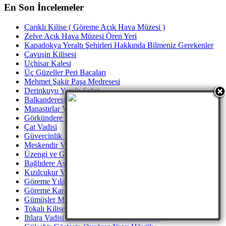
En Son İncelemeler
Çarıklı Kilise ( Göreme Açık Hava Müzesi )
Zelve Açık Hava Müzesi Ören Yeri
Kapadokya Yeraltı Şehirleri Hakkında Bilmeniz Gerekenler
Çavuşin Kilisesi
Uçhisar Kalesi
Üç Güzeller Peri Bacaları
Mehmet Şakir Paşa Medresesi
Derinkuyu Yeraltı Şehri
Balkanderesi Vadisi
Manastırlar Vadisi
Görkündere Vadisi
Çat Vadisi
Güvercinlik Vadisi
Meskendir Vadisi
Üzengi ve Gomeda Vadileri
Bağlıdere Aşk Vadisi
Kızılçukur Vadisi Ortahisar
Göreme Yılanlı Kilisesi
Göreme Karanlık Kilise
Gümüşler Manastırı Niğde
Tokalı Kilise Göreme
Ihlara Vadisi Peristrama Güzelyurt Aksaray