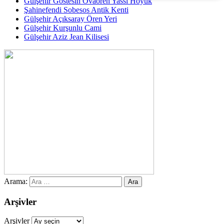
Gülşehir Göstesin Ovaören Yassı Höyük
Şahinefendi Sobesos Antik Kenti
Gülşehir Açıksaray Ören Yeri
Gülşehir Kurşunlu Cami
Gülşehir Aziz Jean Kilisesi
Arama:
Arşivler
Arşivler