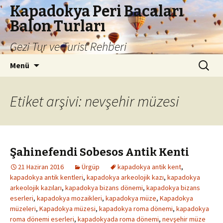
Kapadokya Peri Bacaları
Balon Turları
Gezi Tur ve Turist Rehberi
İçeriğe
Arama:
Menü
atla
Etiket arşivi: nevşehir müzesi
Şahinefendi Sobesos Antik Kenti
21 Haziran 2016
Ürgüp
kapadokya antik kent
,
kapadokya antik kentleri
,
kapadokya arkeolojik kazı
,
kapadokya
arkeolojik kazıları
,
kapadokya bizans dönemi
,
kapadokya bizans
eserleri
,
kapadokya mozaikleri
,
kapadokya müze
,
Kapadokya
müzeleri
,
Kapadokya müzesi
,
kapadokya roma dönemi
,
kapadokya
roma dönemi eserleri
,
kapadokyada roma dönemi
,
nevşehir müze