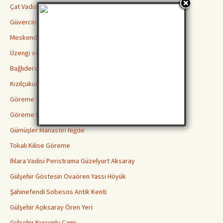
Çat Vadisi
Güvercinlik Vadisi
Meskendir Vadisi
Üzengi ve Gomeda Vadileri
Bağlıdere Aşk Vadisi
Kızılçukur Vadisi Ortahisar
Göreme Yılanlı Kilisesi
Göreme Karanlık Kilise
Gümüşler Manastırı Niğde
Tokalı Kilise Göreme
Ihlara Vadisi Peristrama Güzelyurt Aksaray
Gülşehir Göstesin Ovaören Yassı Höyük
Şahinefendi Sobesos Antik Kenti
Gülşehir Açıksaray Ören Yeri
Gülşehir Kurşunlu Cami