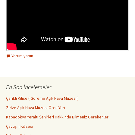
Yorum yapın
En Son İncelemeler
Çarıklı Kilise ( Göreme Açık Hava Müzesi )
Zelve Açık Hava Müzesi Ören Yeri
Kapadokya Yeraltı Şehirleri Hakkında Bilmeniz Gerekenler
Çavuşin Kilisesi