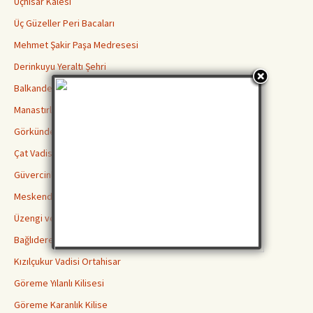
Uçhisar Kalesi
Üç Güzeller Peri Bacaları
Mehmet Şakir Paşa Medresesi
Derinkuyu Yeraltı Şehri
Balkanderesi Vadisi
Manastırlar Vadisi
Görkündere Vadisi
Çat Vadisi
Güvercinlik Vadisi
Meskendir Vadisi
Üzengi ve Gomeda Vadileri
Bağlıdere Aşk Vadisi
Kızılçukur Vadisi Ortahisar
Göreme Yılanlı Kilisesi
Göreme Karanlık Kilise