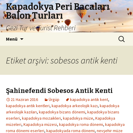
Kapadokya Peri Bacaları
Balon Turları
Gezi Tur ve Turist Rehberi
İçeriğe
Arama:
Menü
atla
Etiket arşivi: sobesos antik kenti
Şahinefendi Sobesos Antik Kenti
21 Haziran 2016
Ürgüp
kapadokya antik kent
,
kapadokya antik kentleri
,
kapadokya arkeolojik kazı
,
kapadokya
arkeolojik kazıları
,
kapadokya bizans dönemi
,
kapadokya bizans
eserleri
,
kapadokya mozaikleri
,
kapadokya müze
,
Kapadokya
müzeleri
,
Kapadokya müzesi
,
kapadokya roma dönemi
,
kapadokya
roma dönemi eserleri
,
kapadokyada roma dönemi
,
nevşehir müze