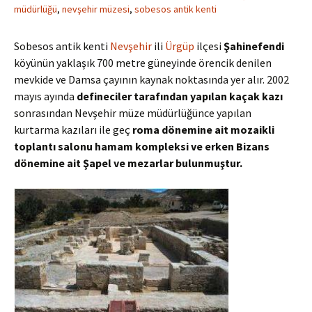
müdürlüğü
,
nevşehir müzesi
,
sobesos antik kenti
Sobesos antik kenti
Nevşehir
ili
Ürgüp
ilçesi
Şahinefendi
köyünün yaklaşık 700 metre güneyinde örencik denilen
mevkide ve Damsa çayının kaynak noktasında yer alır. 2002
mayıs ayında
defineciler tarafından yapılan kaçak kazı
sonrasından Nevşehir müze müdürlüğünce yapılan
kurtarma kazıları ile geç
roma dönemine ait mozaikli
toplantı salonu hamam kompleksi ve erken Bizans
dönemine ait Şapel ve mezarlar bulunmuştur.