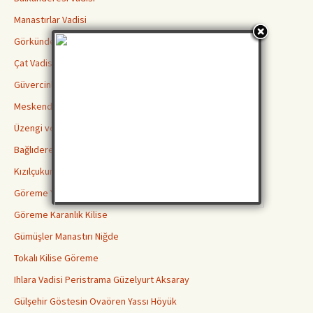
Manastırlar Vadisi
Görkündere Vadisi
Çat Vadisi
Güvercinlik Vadisi
Meskendir Vadisi
Üzengi ve Gomeda Vadileri
Bağlıdere Aşk Vadisi
Kızılçukur Vadisi Ortahisar
Göreme Yılanlı Kilisesi
Göreme Karanlık Kilise
Gümüşler Manastırı Niğde
Tokalı Kilise Göreme
Ihlara Vadisi Peristrama Güzelyurt Aksaray
Gülşehir Göstesin Ovaören Yassı Höyük