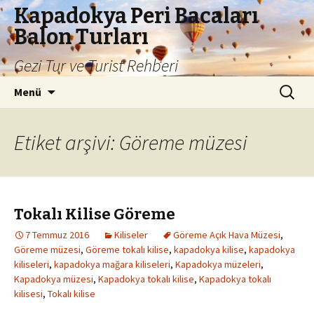
Kapadokya Peri Bacaları
Balon Turları
Gezi Tur ve Turist Rehberi
İçeriğe
Arama:
Menü
atla
Etiket arşivi: Göreme müzesi
Tokalı Kilise Göreme
7 Temmuz 2016
Kiliseler
Göreme Açık Hava Müzesi
,
Göreme müzesi
,
Göreme tokalı kilise
,
kapadokya kilise
,
kapadokya
kiliseleri
,
kapadokya mağara kiliseleri
,
Kapadokya müzeleri
,
Kapadokya müzesi
,
Kapadokya tokalı kilise
,
Kapadokya tokalı
kilisesi
,
Tokalı kilise