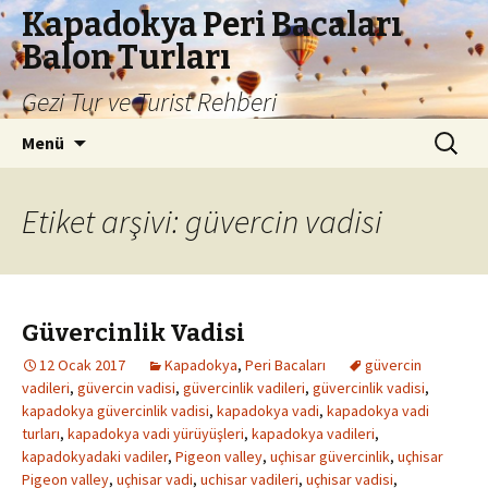
Kapadokya Peri Bacaları
Balon Turları
Gezi Tur ve Turist Rehberi
İçeriğe
Arama:
Menü
atla
Etiket arşivi: güvercin vadisi
Güvercinlik Vadisi
12 Ocak 2017
Kapadokya
,
Peri Bacaları
güvercin
vadileri
,
güvercin vadisi
,
güvercinlik vadileri
,
güvercinlik vadisi
,
kapadokya güvercinlik vadisi
,
kapadokya vadi
,
kapadokya vadi
turları
,
kapadokya vadi yürüyüşleri
,
kapadokya vadileri
,
kapadokyadaki vadiler
,
Pigeon valley
,
uçhisar güvercinlik
,
uçhisar
Pigeon valley
,
uçhisar vadi
,
uchisar vadileri
,
uçhisar vadisi
,