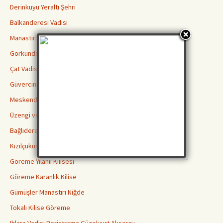
Derinkuyu Yeraltı Şehri
Balkanderesi Vadisi
Manastırlar Vadisi
Görkündere Vadisi
Çat Vadisi
Güvercinlik Vadisi
Meskendir Vadisi
Üzengi ve Gomeda Vadileri
Bağlıdere Aşk Vadisi
Kızılçukur Vadisi Ortahisar
Göreme Yılanlı Kilisesi
Göreme Karanlık Kilise
Gümüşler Manastırı Niğde
Tokalı Kilise Göreme