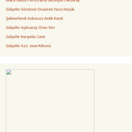
Ihlara Vadisi Peristrama Güzelyurt Aksaray
Gülşehir Göstesin Ovaören Yassı Höyük
Şahinefendi Sobesos Antik Kenti
Gülşehir Açıksaray Ören Yeri
Gülşehir Kurşunlu Cami
Gülşehir Aziz Jean Kilisesi