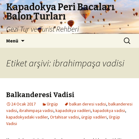
Kapadokya Peri Bacaları
Balon Turları
Gezi Tur ve Turist Rehberi
İçeriğe
Arama:
Menü
atla
Etiket arşivi: ibrahimpaşa vadisi
Balkanderesi Vadisi
24 Ocak 2017
Ürgüp
balkan deresi vadisi
,
balkanderesi
vadisi
,
ibrahimpaşa vadisi
,
kapadokya vadileri
,
kapadokya vadisi
,
kapadokyadaki vadiler
,
Ortahisar vadisi
,
ürgüp vadileri
,
Ürgüp
Vadisi