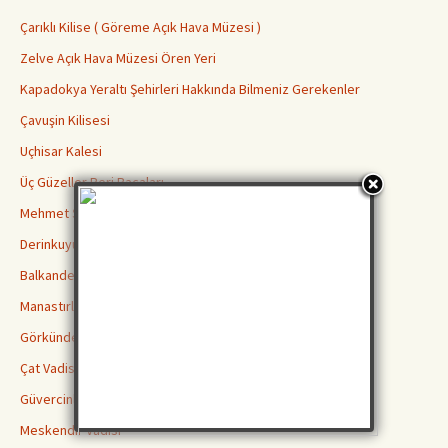
Çarıklı Kilise ( Göreme Açık Hava Müzesi )
Zelve Açık Hava Müzesi Ören Yeri
Kapadokya Yeraltı Şehirleri Hakkında Bilmeniz Gerekenler
Çavuşin Kilisesi
Uçhisar Kalesi
Üç Güzeller Peri Bacaları
Mehmet Şakir Paşa Medresesi
Derinkuyu Yeraltı Şehri
Balkanderesi Vadisi
Manastırlar Vadisi
Görkündere Vadisi
Çat Vadisi
Güvercinlik Vadisi
Meskendir Vadisi