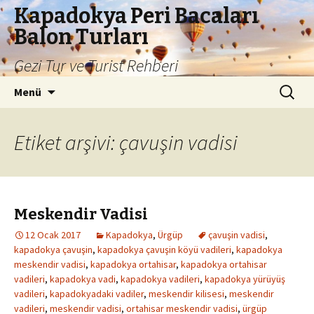
Kapadokya Peri Bacaları
Balon Turları
Gezi Tur ve Turist Rehberi
İçeriğe
Arama:
Menü
atla
Etiket arşivi: çavuşin vadisi
Meskendir Vadisi
12 Ocak 2017
Kapadokya
,
Ürgüp
çavuşin vadisi
,
kapadokya çavuşin
,
kapadokya çavuşin köyü vadileri
,
kapadokya
meskendir vadisi
,
kapadokya ortahisar
,
kapadokya ortahisar
vadileri
,
kapadokya vadi
,
kapadokya vadileri
,
kapadokya yürüyüş
vadileri
,
kapadokyadaki vadiler
,
meskendir kilisesi
,
meskendir
vadileri
,
meskendir vadisi
,
ortahisar meskendir vadisi
,
ürgüp