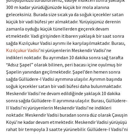
yürüyüşünüzü sürdürürseniz, vadiye indikten sonra yaklaşık
300 m kadar yürüdüğünüzde küçük bir mola alanına
geleceksiniz. Burada size sıcak ya da soğuk içecekler satan
küçük bir vadi büfesi yer almaktadır. Yürüyüşünüz derenin
zamanla oyduğu küçük tünellerden geçerek devam
etmektedir. Vadi girişinden itibaren yaklaşık bir saat sonra
sağda Kızılçukur Vadisi ayrımı ile karşılaşılmaktadır. Burası,
Kızılçukur Vadisi
’ni yürüyenlerin Meskendir Vadisi’ne
indikleri noktadır. Bu ayrımdan 10 dakika sonra sağ tarafta
“Adsız Şapel” olarak bilinen, peri bacası içine oyulmuş bir
Şapelin yanından geçilmektedir. Şapel’den hemen sonra
sağda Güllüdere-I Vadisi ayrımına ulaşılır. Ayrımın başında
soğuk içecekler satan bir vadi büfesi daha bulunmaktadır.
Meskendir Vadisi’ne devam edildiğinde yaklaşık 10 dakika
sonra sağda Güllüdere-II ayrımına ulaşılır. Burası, Güllüdere-
II Vadisi’ni yürüyenlerin Meskendir Vadisi’ne indikleri
noktadır. Meskendir Vadisi buradan sonra düz olarak Çavuşin
Köyü’ne kadar devam etmektedir. Meskendir Vadisi yürüyüşü
rahat bir tempoyla 3 saatte yürünebilir. Güllüdere-I Vadisi’ni