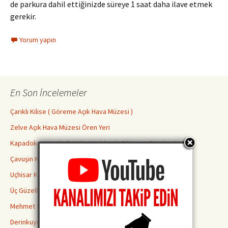
de parkura dahil ettiğinizde süreye 1 saat daha ilave etmek
gerekir.
Yorum yapın
En Son İncelemeler
Çarıklı Kilise ( Göreme Açık Hava Müzesi )
Zelve Açık Hava Müzesi Ören Yeri
Kapadokya Yeraltı Şehirleri Hakkında Bilmeniz Gerekenler
Çavuşin Kilisesi
Uçhisar Kalesi
Üç Güzeller Peri Bacaları
Mehmet Şakir Paşa Medresesi
Derinkuyu Yeraltı Şehri