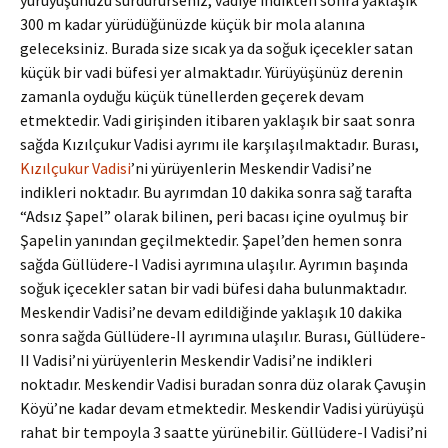
yürüyüşünüzü sürdürürseniz, vadiye indikten sonra yaklaşık
300 m kadar yürüdüğünüzde küçük bir mola alanına
geleceksiniz. Burada size sıcak ya da soğuk içecekler satan
küçük bir vadi büfesi yer almaktadır. Yürüyüşünüz derenin
zamanla oyduğu küçük tünellerden geçerek devam
etmektedir. Vadi girişinden itibaren yaklaşık bir saat sonra
sağda Kızılçukur Vadisi ayrımı ile karşılaşılmaktadır. Burası,
Kızılçukur Vadisi
’ni yürüyenlerin Meskendir Vadisi’ne
indikleri noktadır. Bu ayrımdan 10 dakika sonra sağ tarafta
“Adsız Şapel” olarak bilinen, peri bacası içine oyulmuş bir
Şapelin yanından geçilmektedir. Şapel’den hemen sonra
sağda Güllüdere-I Vadisi ayrımına ulaşılır. Ayrımın başında
soğuk içecekler satan bir vadi büfesi daha bulunmaktadır.
Meskendir Vadisi’ne devam edildiğinde yaklaşık 10 dakika
sonra sağda Güllüdere-II ayrımına ulaşılır. Burası, Güllüdere-
II Vadisi’ni yürüyenlerin Meskendir Vadisi’ne indikleri
noktadır. Meskendir Vadisi buradan sonra düz olarak Çavuşin
Köyü’ne kadar devam etmektedir. Meskendir Vadisi yürüyüşü
rahat bir tempoyla 3 saatte yürünebilir. Güllüdere-I Vadisi’ni