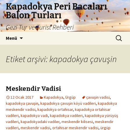
Kapadokya Peri Bacaları
Balon Turları
Gezi Tur ve Turist Rehberi
İçeriğe
Arama:
Menü
atla
Etiket arşivi: kapadokya çavuşin
Meskendir Vadisi
12 Ocak 2017
Kapadokya
,
Ürgüp
çavuşin vadisi
,
kapadokya çavuşin
,
kapadokya çavuşin köyü vadileri
,
kapadokya
meskendir vadisi
,
kapadokya ortahisar
,
kapadokya ortahisar
vadileri
,
kapadokya vadi
,
kapadokya vadileri
,
kapadokya yürüyüş
vadileri
,
kapadokyadaki vadiler
,
meskendir kilisesi
,
meskendir
vadileri
,
meskendir vadisi
,
ortahisar meskendir vadisi
,
ürgüp