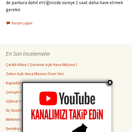
de parkura dahil ettiğinizde süreye 1 saat daha ilave etmek
gerekir.
Yorum yapın
En Son İncelemeler
Çarıklı Kilise ( Göreme Açık Hava Müzesi )
Zelve Açık Hava Müzesi Ören Yeri
Kapadokya Yeraltı Şehirleri Hakkında Bilmeniz Gerekenler
Çavuşin Kilisesi
Uçhisar Kalesi
Üç Güzeller Peri Bacaları
Mehmet Şakir Paşa Medresesi
Derinkuyu Yeraltı Şehri