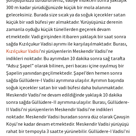
yürüyüşünüzü sürdürürseniz, vadiye indikten sonra yaklaşık
300 m kadar yürüdüğünüzde küçük bir mola alanına
geleceksiniz. Burada size sıcak ya da soğuk içecekler satan
küçük bir vadi büfesi yer almaktadır. Yürüyüşünüz derenin
zamanla oyduğu küçük tünellerden geçerek devam
etmektedir. Vadi girişinden itibaren yaklaşık bir saat sonra
sağda Kızılçukur Vadisi ayrımı ile karşılaşılmaktadır. Burası,
Kızılçukur Vadisi
’ni yürüyenlerin Meskendir Vadisi’ne
indikleri noktadır. Bu ayrımdan 10 dakika sonra sağ tarafta
“Adsız Şapel” olarak bilinen, peri bacası içine oyulmuş bir
Şapelin yanından geçilmektedir. Şapel’den hemen sonra
sağda Güllüdere-I Vadisi ayrımına ulaşılır. Ayrımın başında
soğuk içecekler satan bir vadi büfesi daha bulunmaktadır.
Meskendir Vadisi’ne devam edildiğinde yaklaşık 10 dakika
sonra sağda Güllüdere-II ayrımına ulaşılır. Burası, Güllüdere-
II Vadisi’ni yürüyenlerin Meskendir Vadisi’ne indikleri
noktadır. Meskendir Vadisi buradan sonra düz olarak Çavuşin
Köyü’ne kadar devam etmektedir. Meskendir Vadisi yürüyüşü
rahat bir tempoyla 3 saatte yürünebilir. Güllüdere-I Vadisi’ni