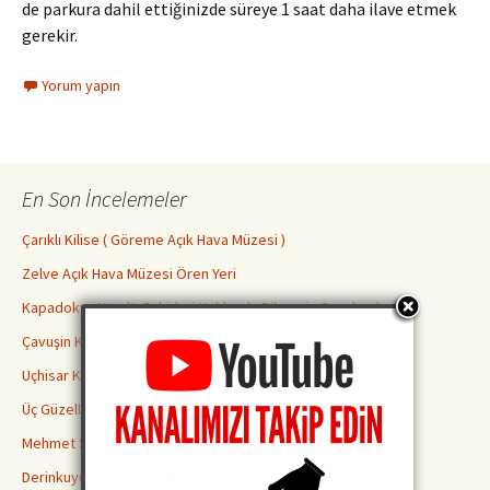
de parkura dahil ettiğinizde süreye 1 saat daha ilave etmek
gerekir.
Yorum yapın
En Son İncelemeler
Çarıklı Kilise ( Göreme Açık Hava Müzesi )
Zelve Açık Hava Müzesi Ören Yeri
Kapadokya Yeraltı Şehirleri Hakkında Bilmeniz Gerekenler
Çavuşin Kilisesi
Uçhisar Kalesi
Üç Güzeller Peri Bacaları
Mehmet Şakir Paşa Medresesi
Derinkuyu Yeraltı Şehri