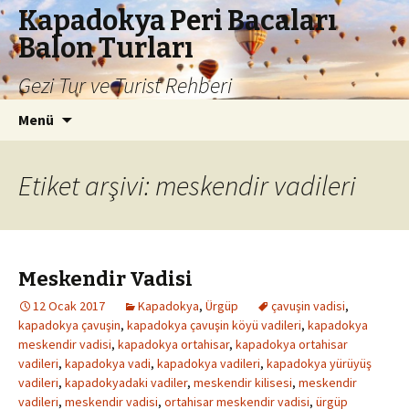
Kapadokya Peri Bacaları
Balon Turları
Gezi Tur ve Turist Rehberi
İçeriğe
Arama:
Menü
atla
Etiket arşivi: meskendir vadileri
Meskendir Vadisi
12 Ocak 2017
Kapadokya
,
Ürgüp
çavuşin vadisi
,
kapadokya çavuşin
,
kapadokya çavuşin köyü vadileri
,
kapadokya
meskendir vadisi
,
kapadokya ortahisar
,
kapadokya ortahisar
vadileri
,
kapadokya vadi
,
kapadokya vadileri
,
kapadokya yürüyüş
vadileri
,
kapadokyadaki vadiler
,
meskendir kilisesi
,
meskendir
vadileri
,
meskendir vadisi
,
ortahisar meskendir vadisi
,
ürgüp