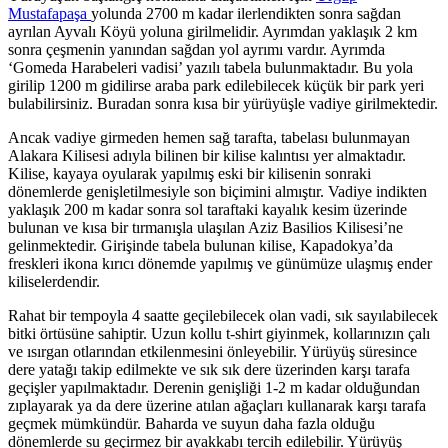
Mustafapaşa
yolunda 2700 m kadar ilerlendikten sonra sağdan
ayrılan Ayvalı Köyü yoluna girilmelidir. Ayrımdan yaklaşık 2 km
sonra çeşmenin yanından sağdan yol ayrımı vardır. Ayrımda
‘Gomeda Harabeleri vadisi’ yazılı tabela bulunmaktadır. Bu yola
girilip 1200 m gidilirse araba park edilebilecek küçük bir park yeri
bulabilirsiniz. Buradan sonra kısa bir yürüyüşle vadiye girilmektedir.
Ancak vadiye girmeden hemen sağ tarafta, tabelası bulunmayan
Alakara Kilisesi adıyla bilinen bir kilise kalıntısı yer almaktadır.
Kilise, kayaya oyularak yapılmış eski bir kilisenin sonraki
dönemlerde genişletilmesiyle son biçimini almıştır. Vadiye indikten
yaklaşık 200 m kadar sonra sol taraftaki kayalık kesim üzerinde
bulunan ve kısa bir tırmanışla ulaşılan Aziz Basilios Kilisesi’ne
gelinmektedir. Girişinde tabela bulunan kilise, Kapadokya’da
freskleri ikona kırıcı dönemde yapılmış ve günümüze ulaşmış ender
kiliselerdendir.
Rahat bir tempoyla 4 saatte geçilebilecek olan vadi, sık sayılabilecek
bitki örtüsüne sahiptir. Uzun kollu t-shirt giyinmek, kollarınızın çalı
ve ısırgan otlarından etkilenmesini önleyebilir. Yürüyüş süresince
dere yatağı takip edilmekte ve sık sık dere üzerinden karşı tarafa
geçişler yapılmaktadır. Derenin genişliği 1-2 m kadar olduğundan
zıplayarak ya da dere üzerine atılan ağaçları kullanarak karşı tarafa
geçmek mümkündür. Baharda ve suyun daha fazla olduğu
dönemlerde su geçirmez bir ayakkabı tercih edilebilir. Yürüyüş