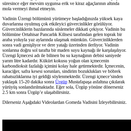
süresince eğer mevsim uygunsa erik ve kiraz ağaçlarının altında
mola vermeyi ihmal etmeyin.
Vadinin Üzengi bölümünü yürümeye başladığınızda yüksek kaya
duvarlarına oyulmuş çok etkileyici güvercinlikler görülüyor.
Güvercinliklerin bazılarında süslemeler dikkati çekiyor. Vadinin bu
bölümüne Ortahisar Pancarlık Kilisesi tarafından gelen toprak bir
araba yoluyla yaz aylarında ulaşmak mümkün. Güvercinliklerden
sonra vadi genişliyor ve dere yatağı üzerinden ilerliyor. Vadinin
sonlarına doğru sol tarafta bir maden suyu kaynağı ile karşılaşılıyor.
Üzengi İçmecesi adı ile bilinen bu su kaynağının debisi saniyede
yarım litre kadardır. Kükürt kokusu yoğun olan içmecenin
karbondioksit fazlalığı içimini kolay hale getirmektedir. İçmecenin,
karaciğer, safra kesesi sorunları, sindirim bozuklukları ve böbrek
rahatsızlıklarına iyi geldiği söylenmektedir. Üzengi içmece’sinden
yaklaşık 15-20 dakika sonra
Ürgüp
Mustafapaşa asfaltına çıkılarak
yürüyüş sonlandırılmaktadır. Eğer sola, Ürgüp yönüne dönerseniz
2.5 km sonra Ürgüp’e ulaşabilirsiniz.
Dilerseniz Aşağıdaki Videolardan Gomeda Vadisini İzleyebilirsiniz.