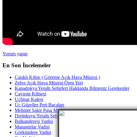
Yorum yapın
En Son İncelemeler
Çarıklı Kilise ( Göreme Açık Hava Müzesi )
Zelve Açık Hava Müzesi Ören Yeri
Kapadokya Yeraltı Şehirleri Hakkında Bilmeniz Gerekenler
Çavuşin Kilisesi
Uçhisar Kalesi
Üç Güzeller Peri Bacaları
Mehmet Şakir Paşa Medresesi
Derinkuyu Yeraltı Şehri
Balkanderesi Vadisi
Manastırlar Vadisi
Görkündere Vadisi