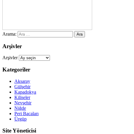
Arama:
Arşivler
Arşivler
Kategoriler
Aksaray
Gülşehir
Kapadokya
Kiliseler
Nevşehir
Niğde
Peri Bacaları
Ürgüp
Site Yöneticisi