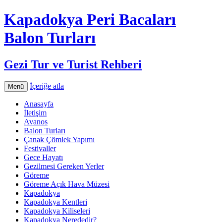
Kapadokya Peri Bacaları
Balon Turları
Gezi Tur ve Turist Rehberi
İçeriğe atla
Menü
Anasayfa
İletişim
Avanos
Balon Turları
Çanak Çömlek Yapımı
Festivaller
Gece Hayatı
Gezilmesi Gereken Yerler
Göreme
Göreme Açık Hava Müzesi
Kapadokya
Kapadokya Kentleri
Kapadokya Kiliseleri
Kapadokya Nerededir?