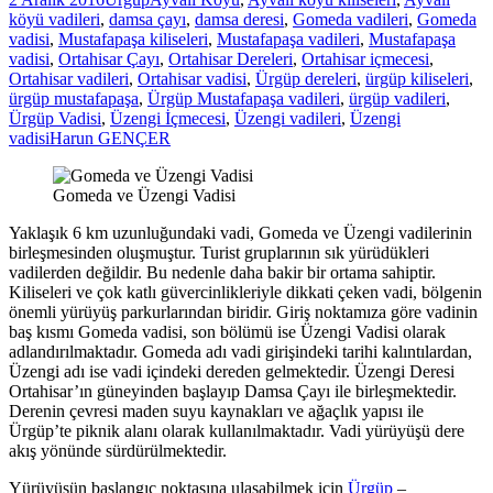
köyü vadileri
,
damsa çayı
,
damsa deresi
,
Gomeda vadileri
,
Gomeda
vadisi
,
Mustafapaşa kiliseleri
,
Mustafapaşa vadileri
,
Mustafapaşa
vadisi
,
Ortahisar Çayı
,
Ortahisar Dereleri
,
Ortahisar içmecesi
,
Ortahisar vadileri
,
Ortahisar vadisi
,
Ürgüp dereleri
,
ürgüp kiliseleri
,
ürgüp mustafapaşa
,
Ürgüp Mustafapaşa vadileri
,
ürgüp vadileri
,
Ürgüp Vadisi
,
Üzengi İçmecesi
,
Üzengi vadileri
,
Üzengi
vadisi
Harun GENÇER
Gomeda ve Üzengi Vadisi
Yaklaşık 6 km uzunluğundaki vadi, Gomeda ve Üzengi vadilerinin
birleşmesinden oluşmuştur. Turist gruplarının sık yürüdükleri
vadilerden değildir. Bu nedenle daha bakir bir ortama sahiptir.
Kiliseleri ve çok katlı güvercinlikleriyle dikkati çeken vadi, bölgenin
önemli yürüyüş parkurlarından biridir. Giriş noktamıza göre vadinin
baş kısmı Gomeda vadisi, son bölümü ise Üzengi Vadisi olarak
adlandırılmaktadır. Gomeda adı vadi girişindeki tarihi kalıntılardan,
Üzengi adı ise vadi içindeki dereden gelmektedir. Üzengi Deresi
Ortahisar’ın güneyinden başlayıp Damsa Çayı ile birleşmektedir.
Derenin çevresi maden suyu kaynakları ve ağaçlık yapısı ile
Ürgüp’te piknik alanı olarak kullanılmaktadır. Vadi yürüyüşü dere
akış yönünde sürdürülmektedir.
Yürüyüşün başlangıç noktasına ulaşabilmek için
Ürgüp
–