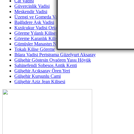
Çat Vadisi
Güvercinlik Vadisi
Meskendir Vadisi
Üzengi ve Gomeda Vadileri
Bağlıdere Aşk Vadisi
Kızılçukur Vadisi Ortahisar
Göreme Yılanlı Kilisesi
Göreme Karanlık Kilise
Gümüşler Manastırı Niğde
Tokalı Kilise Göreme
Ihlara Vadisi Peristrama Güzelyurt Aksaray
Gülşehir Göstesin Ovaören Yassı Höyük
Şahinefendi Sobesos Antik Kenti
Gülşehir Açıksaray Ören Yeri
Gülşehir Kurşunlu Cami
Gülşehir Aziz Jean Kilisesi