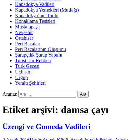
Kapadokya Vadileri
Kapadokya Yemekleri (Mutfağı)
Kapadokya’nın Tarihi
Konaklama Tesisleri
Mustafapaşa
Nevşehir
Ortahisar
Peri Bacaları
Peri Bacalarının Oluşumu
Şarapçılık Şarap Yapımı
Turist Tur Rehberi
Türk Gecesi
Uçhisar
Ürgüp
Yeraltı Şehirleri
Arama:
Etiket arşivi: damsa çayı
Üzengi ve Gomeda Vadileri
2 Aralık 2016
Ürgüp
Ayvalı Köyü
,
Ayvalı köyü kiliseleri
,
Ayvalı