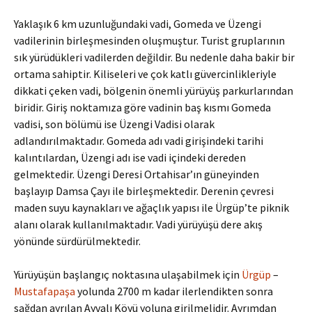
Yaklaşık 6 km uzunluğundaki vadi, Gomeda ve Üzengi
vadilerinin birleşmesinden oluşmuştur. Turist gruplarının
sık yürüdükleri vadilerden değildir. Bu nedenle daha bakir bir
ortama sahiptir. Kiliseleri ve çok katlı güvercinlikleriyle
dikkati çeken vadi, bölgenin önemli yürüyüş parkurlarından
biridir. Giriş noktamıza göre vadinin baş kısmı Gomeda
vadisi, son bölümü ise Üzengi Vadisi olarak
adlandırılmaktadır. Gomeda adı vadi girişindeki tarihi
kalıntılardan, Üzengi adı ise vadi içindeki dereden
gelmektedir. Üzengi Deresi Ortahisar’ın güneyinden
başlayıp Damsa Çayı ile birleşmektedir. Derenin çevresi
maden suyu kaynakları ve ağaçlık yapısı ile Ürgüp’te piknik
alanı olarak kullanılmaktadır. Vadi yürüyüşü dere akış
yönünde sürdürülmektedir.
Yürüyüşün başlangıç noktasına ulaşabilmek için
Ürgüp
–
Mustafapaşa
yolunda 2700 m kadar ilerlendikten sonra
sağdan ayrılan Ayvalı Köyü yoluna girilmelidir. Ayrımdan