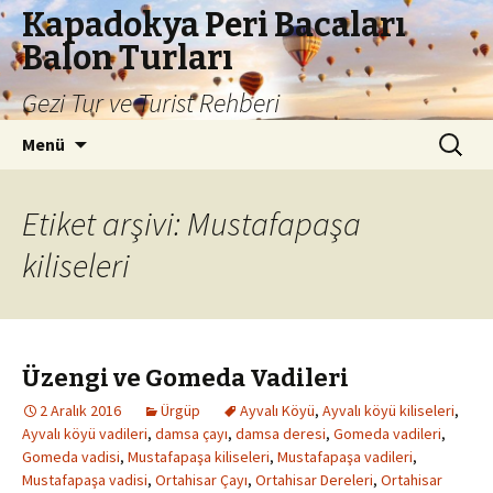
Kapadokya Peri Bacaları
Balon Turları
Gezi Tur ve Turist Rehberi
İçeriğe
Arama:
Menü
atla
Etiket arşivi: Mustafapaşa
kiliseleri
Üzengi ve Gomeda Vadileri
2 Aralık 2016
Ürgüp
Ayvalı Köyü
,
Ayvalı köyü kiliseleri
,
Ayvalı köyü vadileri
,
damsa çayı
,
damsa deresi
,
Gomeda vadileri
,
Gomeda vadisi
,
Mustafapaşa kiliseleri
,
Mustafapaşa vadileri
,
Mustafapaşa vadisi
,
Ortahisar Çayı
,
Ortahisar Dereleri
,
Ortahisar