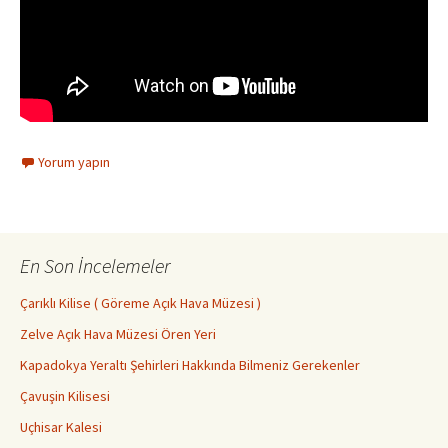
Yorum yapın
En Son İncelemeler
Çarıklı Kilise ( Göreme Açık Hava Müzesi )
Zelve Açık Hava Müzesi Ören Yeri
Kapadokya Yeraltı Şehirleri Hakkında Bilmeniz Gerekenler
Çavuşin Kilisesi
Uçhisar Kalesi