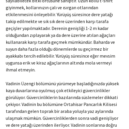
sayılabilecek bitki örtüsüne sahiptir. Uzun kollu t-shirt
giyinmek, kollarınızın çalı ve ısırgan otlarından
etkilenmesini önleyebilir. Yürüyüş süresince dere yatağı
takip edilmekte ve sık sık dere üzerinden karşı tarafa
geçişler yapılmaktadır. Derenin genişliği 1-2 m kadar
olduğundan zıplayarak ya da dere üzerine atılan ağaçları
kullanarak karşı tarafa geçmek mümkündür. Baharda ve
suyun daha fazla olduğu dönemlerde su geçirmez bir
ayakkabı tercih edilebilir. Yürüyüş süresince eğer mevsim
uygunsa erik ve kiraz ağaçlarının altında mola vermeyi
ihmal etmeyin.
Vadinin Üzengi bölümünü yürümeye başladığınızda yüksek
kaya duvarlarına oyulmuş çok etkileyici güvercinlikler
görülüyor. Güvercinliklerin bazılarında süslemeler dikkati
çekiyor. Vadinin bu bölümüne Ortahisar Pancarlık Kilisesi
tarafından gelen toprak bir araba yoluyla yaz aylarında
ulaşmak mümkün. Güvercinliklerden sonra vadi genişliyor
ve dere yatağı üzerinden ilerliyor. Vadinin sonlarına doğru