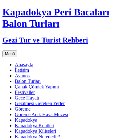
Kapadokya Peri Bacaları
Balon Turları
Gezi Tur ve Turist Rehberi
İçeriğe
Menü
atla
Anasayfa
İletişim
Avanos
Balon Turları
Çanak Çömlek Yapımı
Festivaller
Gece Hayatı
Gezilmesi Gereken Yerler
Göreme
Göreme Açık Hava Müzesi
Kapadokya
Kapadokya Kentleri
Kapadokya Kiliseleri
Kapadokya Nerededir?