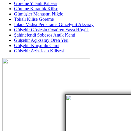
Göreme Yılanlı Kilisesi
Göreme Karanlık Kilise
Gümüşler Manastırı Niğde
Tokalı Kilise Göreme
Ihlara Vadisi Peristrama Güzelyurt Aksaray
Gülşehir Göstesin Ovaören Yassı Höyük
Şahinefendi Sobesos Antik Kenti
Gülşehir Açıksaray Ören Yeri
Gülşehir Kurşunlu Cami
Gülşehir Aziz Jean Kilisesi