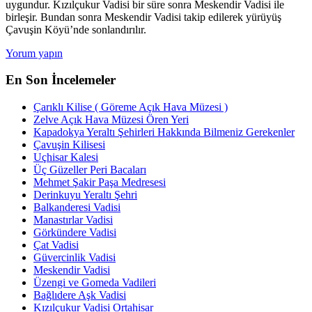
uygundur. Kızılçukur Vadisi bir süre sonra Meskendir Vadisi ile
birleşir. Bundan sonra Meskendir Vadisi takip edilerek yürüyüş
Çavuşin Köyü’nde sonlandırılır.
Yorum yapın
En Son İncelemeler
Çarıklı Kilise ( Göreme Açık Hava Müzesi )
Zelve Açık Hava Müzesi Ören Yeri
Kapadokya Yeraltı Şehirleri Hakkında Bilmeniz Gerekenler
Çavuşin Kilisesi
Uçhisar Kalesi
Üç Güzeller Peri Bacaları
Mehmet Şakir Paşa Medresesi
Derinkuyu Yeraltı Şehri
Balkanderesi Vadisi
Manastırlar Vadisi
Görkündere Vadisi
Çat Vadisi
Güvercinlik Vadisi
Meskendir Vadisi
Üzengi ve Gomeda Vadileri
Bağlıdere Aşk Vadisi
Kızılçukur Vadisi Ortahisar