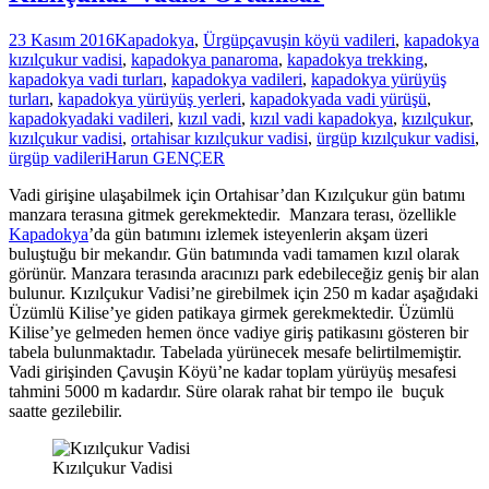
23 Kasım 2016
Kapadokya
,
Ürgüp
çavuşin köyü vadileri
,
kapadokya
kızılçukur vadisi
,
kapadokya panaroma
,
kapadokya trekking
,
kapadokya vadi turları
,
kapadokya vadileri
,
kapadokya yürüyüş
turları
,
kapadokya yürüyüş yerleri
,
kapadokyada vadi yürüşü
,
kapadokyadaki vadileri
,
kızıl vadi
,
kızıl vadi kapadokya
,
kızılçukur
,
kızılçukur vadisi
,
ortahisar kızılçukur vadisi
,
ürgüp kızılçukur vadisi
,
ürgüp vadileri
Harun GENÇER
Vadi girişine ulaşabilmek için Ortahisar’dan Kızılçukur gün batımı
manzara terasına gitmek gerekmektedir. Manzara terası, özellikle
Kapadokya
’da gün batımını izlemek isteyenlerin akşam üzeri
buluştuğu bir mekandır. Gün batımında vadi tamamen kızıl olarak
görünür. Manzara terasında aracınızı park edebileceğiz geniş bir alan
bulunur. Kızılçukur Vadisi’ne girebilmek için 250 m kadar aşağıdaki
Üzümlü Kilise’ye giden patikaya girmek gerekmektedir. Üzümlü
Kilise’ye gelmeden hemen önce vadiye giriş patikasını gösteren bir
tabela bulunmaktadır. Tabelada yürünecek mesafe belirtilmemiştir.
Vadi girişinden Çavuşin Köyü’ne kadar toplam yürüyüş mesafesi
tahmini 5000 m kadardır. Süre olarak rahat bir tempo ile buçuk
saatte gezilebilir.
Kızılçukur Vadisi