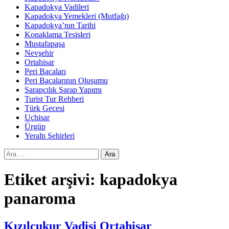
Kapadokya Vadileri
Kapadokya Yemekleri (Mutfağı)
Kapadokya’nın Tarihi
Konaklama Tesisleri
Mustafapaşa
Nevşehir
Ortahisar
Peri Bacaları
Peri Bacalarının Oluşumu
Şarapçılık Şarap Yapımı
Turist Tur Rehberi
Türk Gecesi
Uçhisar
Ürgüp
Yeraltı Şehirleri
Arama:
Etiket arşivi: kapadokya
panaroma
Kızılçukur Vadisi Ortahisar