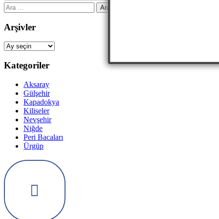
Arama:
Arşivler
Arşivler
Kategoriler
Aksaray
Gülşehir
Kapadokya
Kiliseler
Nevşehir
Niğde
Peri Bacaları
Ürgüp